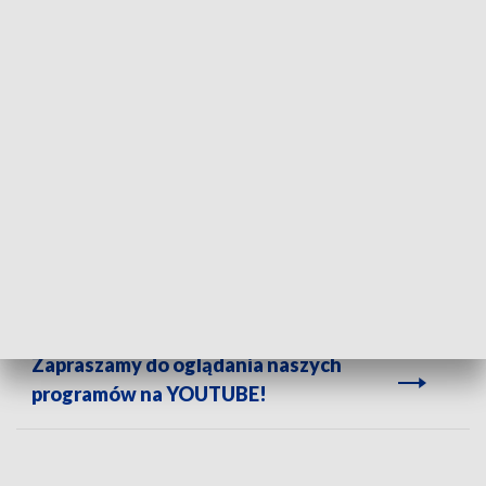
zabawy halloweenowej przez jedną z uczennic. Do zdarzenia
doszło 15 grudnia 2025 r. Nauczycielka zrelacjonowała, że
przedmiot w kształcie krzyża nie wisiał tamtego dnia w sali.
To się stało, gdy miałam swoją ostatnią
lekcję z siódmą klasą, w
dziewięcioosobowej grupie. Poprosiłam,
żeby ją zdjęli. Oni powiedzieli, że nie
zdejmą. A więc zdjęłam to i wyrzuciłam.
- przekazała nauczycielka
Zapraszamy do oglądania naszych
programów na YOUTUBE!