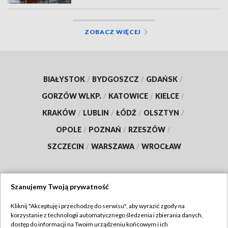
ZOBACZ WIĘCEJ
BIAŁYSTOK
/
BYDGOSZCZ
/
GDAŃSK
/
GORZÓW WLKP.
/
KATOWICE
/
KIELCE
/
KRAKÓW
/
LUBLIN
/
ŁÓDŹ
/
OLSZTYN
/
OPOLE
/
POZNAŃ
/
RZESZÓW
/
SZCZECIN
/
WARSZAWA
/
WROCŁAW
Szanujemy Twoją prywatność
Dołącz do nas:
Kliknij "Akceptuję i przechodzę do serwisu", aby wyrazić zgody na
korzystanie z technologii automatycznego śledzenia i zbierania danych,
TVP
dostęp do informacji na Twoim urządzeniu końcowym i ich