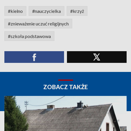
#kielno
#nauczycielka
#krzyż
#znieważenie uczuć religijnych
#szkoła podstawowa
ZOBACZ TAKŻE