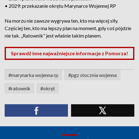
• 2029: przekazanie okrętu Marynarce Wojennej RP
Na morzu nie zawsze wygrywa ten, kto ma więcej siły.
Częściej ten, kto ma lepszy plan na moment, gdy coś pójdzie
nie tak. „Ratownik” jest właśnie takim planem.
Sprawdź inne najważniejsze informacje z Pomorza!
#marynarka wojenna rp
#pgz stocznia wojenna
#ratownik
#okręt