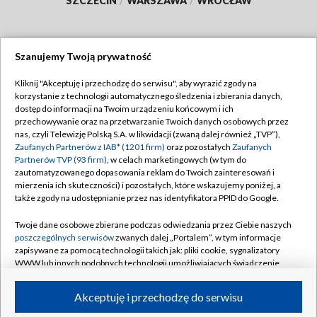
SZCZECIN
/
WARSZAWA
/
WROCŁAW
Szanujemy Twoją prywatność
Dołącz do nas:
Kliknij "Akceptuję i przechodzę do serwisu", aby wyrazić zgody na
korzystanie z technologii automatycznego śledzenia i zbierania danych,
TVP
dostęp do informacji na Twoim urządzeniu końcowym i ich
Abonament TVP
przechowywanie oraz na przetwarzanie Twoich danych osobowych przez
Regulamin TVP
nas, czyli Telewizję Polską S.A. w likwidacji (zwaną dalej również „TVP”),
Emisja w TVP
Polityka prywatności
Zaufanych Partnerów z IAB* (1201 firm)
oraz pozostałych
Zaufanych
Partnerów TVP (93 firm)
, w celach marketingowych (w tym do
Centrum informacji TVP
Moje zgody
zautomatyzowanego dopasowania reklam do Twoich zainteresowań i
mierzenia ich skuteczności) i pozostałych, które wskazujemy poniżej, a
Naziemna Telewizja Cyfrowa
Pomoc
także zgody na udostępnianie przez nas identyfikatora PPID do Google.
Sklep TVP
Biuro reklamy
Twoje dane osobowe zbierane podczas odwiedzania przez Ciebie naszych
Rada Programowa
Kontakt
poszczególnych serwisów
zwanych dalej „Portalem”, w tym informacje
zapisywane za pomocą technologii takich jak: pliki cookie, sygnalizatory
System NOS
WWW lub innych podobnych technologii umożliwiających świadczenie
dopasowanych i bezpiecznych usług, personalizację treści oraz reklam,
Informacje o nadawcy
Kanały
udostępnianie funkcji mediów społecznościowych oraz analizowanie
Akceptuję i przechodzę do serwisu
ruchu w Internecie.
Program dla prasy