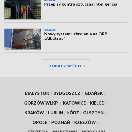
GDAŃSK
Przepisy kontra sztuczna inteligencja
GDAŃSK
Nowy system uzbrojenia na ORP
„Albatros”
ZOBACZ WIĘCEJ
BIAŁYSTOK
/
BYDGOSZCZ
/
GDAŃSK
/
GORZÓW WLKP.
/
KATOWICE
/
KIELCE
/
KRAKÓW
/
LUBLIN
/
ŁÓDŹ
/
OLSZTYN
/
OPOLE
/
POZNAŃ
/
RZESZÓW
/