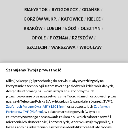
BIAŁYSTOK
/
BYDGOSZCZ
/
GDAŃSK
/
GORZÓW WLKP.
/
KATOWICE
/
KIELCE
/
KRAKÓW
/
LUBLIN
/
ŁÓDŹ
/
OLSZTYN
/
OPOLE
/
POZNAŃ
/
RZESZÓW
/
SZCZECIN
/
WARSZAWA
/
WROCŁAW
Szanujemy Twoją prywatność
Dołącz do nas:
Kliknij "Akceptuję i przechodzę do serwisu", aby wyrazić zgody na
korzystanie z technologii automatycznego śledzenia i zbierania danych,
TVP
dostęp do informacji na Twoim urządzeniu końcowym i ich
Abonament TVP
przechowywanie oraz na przetwarzanie Twoich danych osobowych przez
Regulamin TVP
nas, czyli Telewizję Polską S.A. w likwidacji (zwaną dalej również „TVP”),
Emisja w TVP
Zaufanych Partnerów z IAB* (1201 firm)
oraz pozostałych
Zaufanych
Polityka prywatności
Partnerów TVP (93 firm)
, w celach marketingowych (w tym do
Centrum informacji TVP
Moje zgody
zautomatyzowanego dopasowania reklam do Twoich zainteresowań i
mierzenia ich skuteczności) i pozostałych, które wskazujemy poniżej, a
Naziemna Telewizja Cyfrowa
Pomoc
także zgody na udostępnianie przez nas identyfikatora PPID do Google.