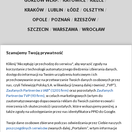
GORZÓW WLKP.
/
KATOWICE
/
KIELCE
/
KRAKÓW
/
LUBLIN
/
ŁÓDŹ
/
OLSZTYN
/
OPOLE
/
POZNAŃ
/
RZESZÓW
/
SZCZECIN
/
WARSZAWA
/
WROCŁAW
Szanujemy Twoją prywatność
Dołącz do nas:
Kliknij "Akceptuję i przechodzę do serwisu", aby wyrazić zgody na
korzystanie z technologii automatycznego śledzenia i zbierania danych,
TVP
dostęp do informacji na Twoim urządzeniu końcowym i ich
Abonament TVP
przechowywanie oraz na przetwarzanie Twoich danych osobowych przez
Regulamin TVP
nas, czyli Telewizję Polską S.A. w likwidacji (zwaną dalej również „TVP”),
Emisja w TVP
Zaufanych Partnerów z IAB* (1201 firm)
oraz pozostałych
Zaufanych
Polityka prywatności
Partnerów TVP (93 firm)
, w celach marketingowych (w tym do
Centrum informacji TVP
Moje zgody
zautomatyzowanego dopasowania reklam do Twoich zainteresowań i
mierzenia ich skuteczności) i pozostałych, które wskazujemy poniżej, a
Naziemna Telewizja Cyfrowa
Pomoc
także zgody na udostępnianie przez nas identyfikatora PPID do Google.
Sklep TVP
Biuro reklamy
Twoje dane osobowe zbierane podczas odwiedzania przez Ciebie naszych
Rada Programowa
poszczególnych serwisów
zwanych dalej „Portalem”, w tym informacje
Kontakt