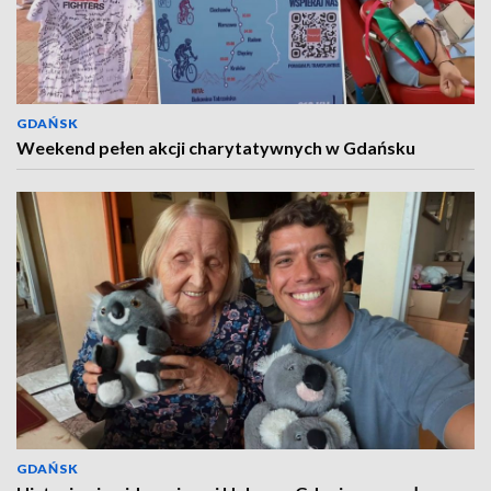
GDAŃSK
Weekend pełen akcji charytatywnych w Gdańsku
GDAŃSK