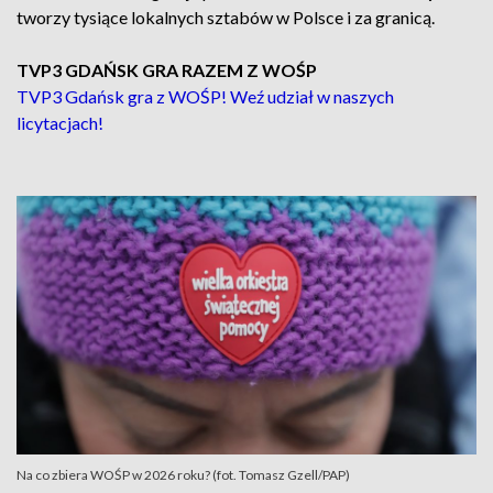
tworzy tysiące lokalnych sztabów w Polsce i za granicą.
TVP3 GDAŃSK GRA RAZEM Z WOŚP
TVP3 Gdańsk gra z WOŚP! Weź udział w naszych
licytacjach!
Na co zbiera WOŚP w 2026 roku? (fot. Tomasz Gzell/PAP)