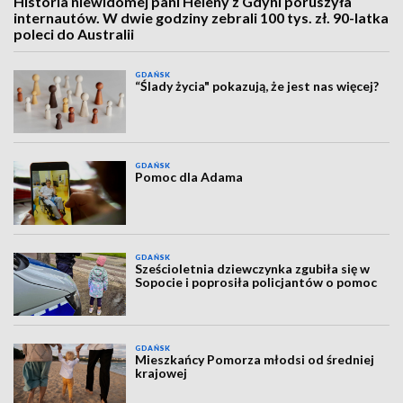
Historia niewidomej pani Heleny z Gdyni poruszyła
internautów. W dwie godziny zebrali 100 tys. zł. 90-latka
poleci do Australii
GDAŃSK
“Ślady życia" pokazują, że jest nas więcej?
GDAŃSK
Pomoc dla Adama
GDAŃSK
Sześcioletnia dziewczynka zgubiła się w
Sopocie i poprosiła policjantów o pomoc
GDAŃSK
Mieszkańcy Pomorza młodsi od średniej
krajowej