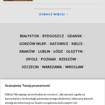
ZOBACZ WIĘCEJ
BIAŁYSTOK
/
BYDGOSZCZ
/
GDAŃSK
/
GORZÓW WLKP.
/
KATOWICE
/
KIELCE
/
KRAKÓW
/
LUBLIN
/
ŁÓDŹ
/
OLSZTYN
/
OPOLE
/
POZNAŃ
/
RZESZÓW
/
SZCZECIN
/
WARSZAWA
/
WROCŁAW
Szanujemy Twoją prywatność
Dołącz do nas:
Kliknij "Akceptuję i przechodzę do serwisu", aby wyrazić zgody na
korzystanie z technologii automatycznego śledzenia i zbierania danych,
TVP
dostęp do informacji na Twoim urządzeniu końcowym i ich