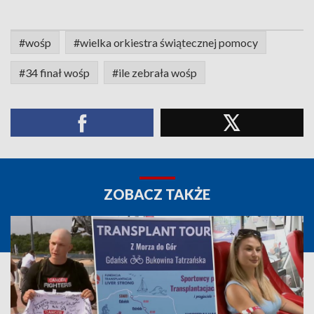
#wośp
#wielka orkiestra świątecznej pomocy
#34 finał wośp
#ile zebrała wośp
ZOBACZ TAKŻE