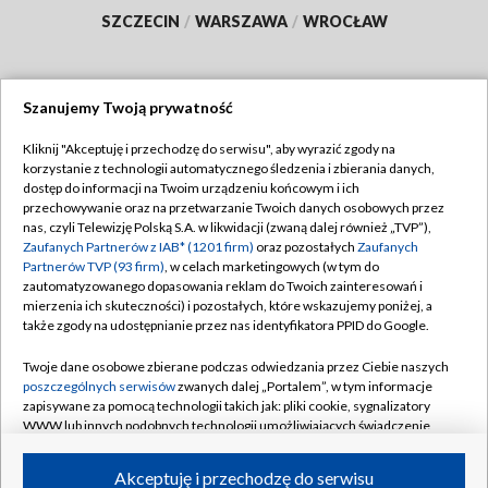
SZCZECIN
/
WARSZAWA
/
WROCŁAW
Szanujemy Twoją prywatność
Dołącz do nas:
Kliknij "Akceptuję i przechodzę do serwisu", aby wyrazić zgody na
korzystanie z technologii automatycznego śledzenia i zbierania danych,
TVP
dostęp do informacji na Twoim urządzeniu końcowym i ich
Abonament TVP
przechowywanie oraz na przetwarzanie Twoich danych osobowych przez
Regulamin TVP
nas, czyli Telewizję Polską S.A. w likwidacji (zwaną dalej również „TVP”),
Emisja w TVP
Zaufanych Partnerów z IAB* (1201 firm)
oraz pozostałych
Zaufanych
Polityka prywatności
Partnerów TVP (93 firm)
, w celach marketingowych (w tym do
Centrum informacji TVP
Moje zgody
zautomatyzowanego dopasowania reklam do Twoich zainteresowań i
mierzenia ich skuteczności) i pozostałych, które wskazujemy poniżej, a
Naziemna Telewizja Cyfrowa
Pomoc
także zgody na udostępnianie przez nas identyfikatora PPID do Google.
Sklep TVP
Biuro reklamy
Twoje dane osobowe zbierane podczas odwiedzania przez Ciebie naszych
Rada Programowa
poszczególnych serwisów
zwanych dalej „Portalem”, w tym informacje
Kontakt
zapisywane za pomocą technologii takich jak: pliki cookie, sygnalizatory
System NOS
WWW lub innych podobnych technologii umożliwiających świadczenie
dopasowanych i bezpiecznych usług, personalizację treści oraz reklam,
Informacje o nadawcy
Kanały
udostępnianie funkcji mediów społecznościowych oraz analizowanie
Akceptuję i przechodzę do serwisu
ruchu w Internecie.
Program dla prasy