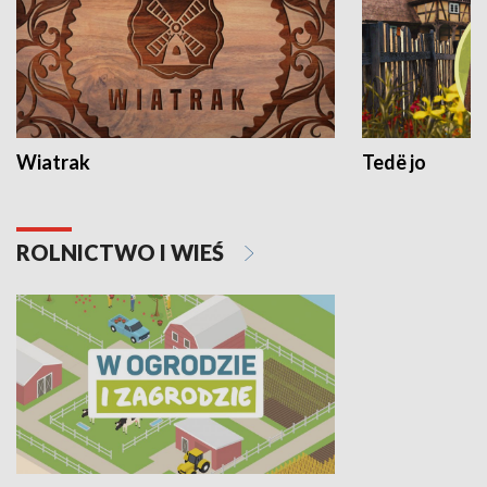
Wiatrak
Tedë jo
ROLNICTWO I WIEŚ