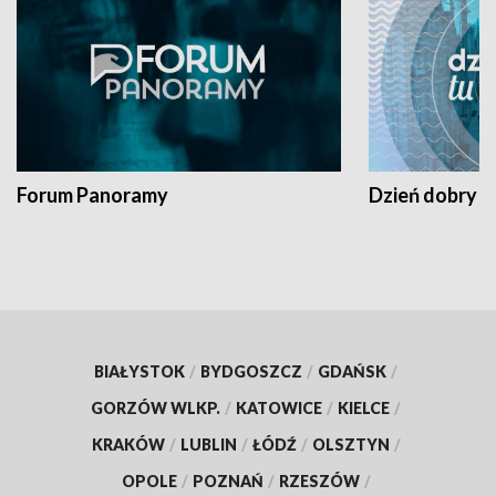
Forum Panoramy
Dzień dobry t
BIAŁYSTOK
/
BYDGOSZCZ
/
GDAŃSK
/
GORZÓW WLKP.
/
KATOWICE
/
KIELCE
/
KRAKÓW
/
LUBLIN
/
ŁÓDŹ
/
OLSZTYN
/
OPOLE
/
POZNAŃ
/
RZESZÓW
/