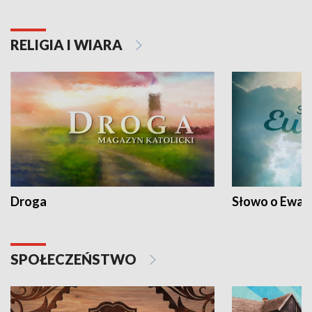
RELIGIA I WIARA
Droga
Słowo o Ewang
SPOŁECZEŃSTWO