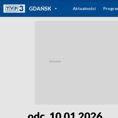
POWRÓT DO
GDAŃSK
Aktualności
Progr
TVP REGIONY
odc. 10.01.2026