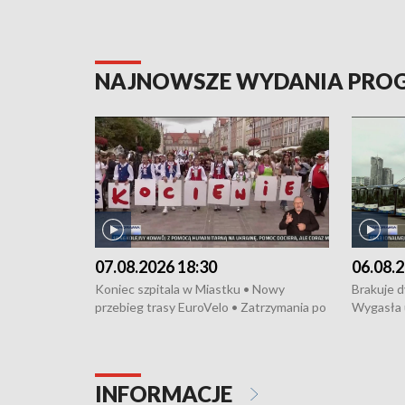
NAJNOWSZE WYDANIA PR
07.08.2026 18:30
06.08.2
Koniec szpitala w Miastku • Nowy
Brakuje 
przebieg trasy EuroVelo • Zatrzymania po
Wygasła 
bójce w Kościerzynie • Mieszkańcy
Miastku 
protestują przeciwko budowie trasy
Przeładu
tramwajowej • Kolejne konwoje
wiatrowej
humanitarne z Trójmiasta na Ukrainę •
Niebezpie
INFORMACJE
Święto Kociewia na Jarmarku św.
Dziewięć 