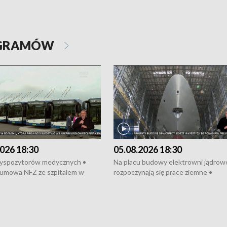
OGRAMÓW
026 18:30
05.08.2026 18:30
dyspozytorów medycznych •
Na placu budowy elektrowni jądrow
umowa NFZ ze szpitalem w
rozpoczynają się prace ziemne •
• Otwarto Morski Terminal
Podpisano umowę na budowę obwo
nkowy • Budowa morskiej farmy
Starogardu Gdańskiego • Za kilka dn
 • Korki na gdańskich Stogach •
wodowanie ORP „Wicher” • 18 mili
czne zachowania na torach •
złotych na inwestycje w szkołach w
nowych „trajtków” dla Gdyni
i Wejherowie • Nowy sprzęt