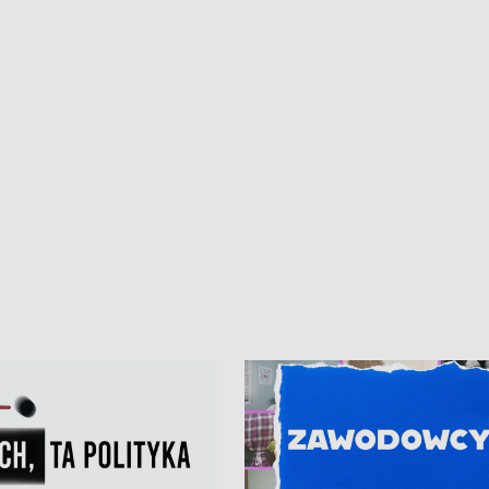
kardiologiczny dla Puckiego Szpitala
Pomorzu znów rekordowe upały