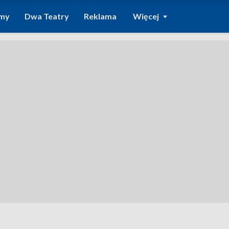
amy
Dwa Teatry
Reklama
Więcej