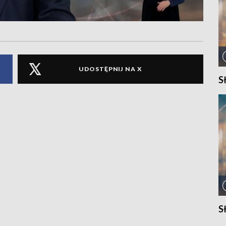
UDOSTĘPNIJ NA X
S
S