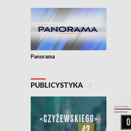
Dominika • Gdynia z lat 30. w
fotoplastikonie
Panorama
PUBLICYSTYKA