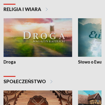
RELIGIA I WIARA
Droga
Słowo o Ewang
SPOŁECZEŃSTWO