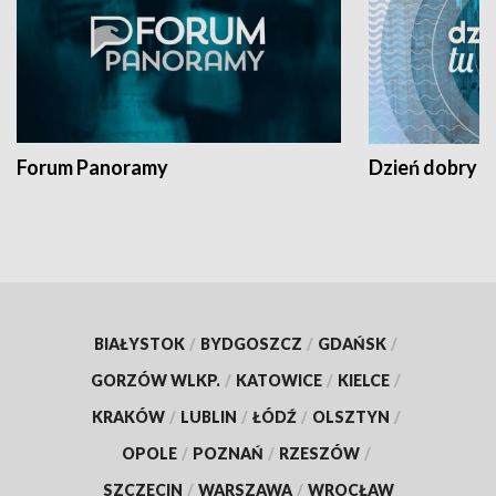
Forum Panoramy
Dzień dobry t
BIAŁYSTOK
/
BYDGOSZCZ
/
GDAŃSK
/
GORZÓW WLKP.
/
KATOWICE
/
KIELCE
/
KRAKÓW
/
LUBLIN
/
ŁÓDŹ
/
OLSZTYN
/
OPOLE
/
POZNAŃ
/
RZESZÓW
/
SZCZECIN
/
WARSZAWA
/
WROCŁAW