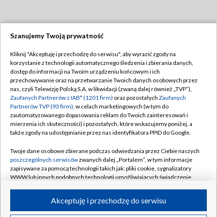
Szanujemy Twoją prywatność
Dołącz do nas:
Kliknij "Akceptuję i przechodzę do serwisu", aby wyrazić zgody na
korzystanie z technologii automatycznego śledzenia i zbierania danych,
TVP
dostęp do informacji na Twoim urządzeniu końcowym i ich
Abonament TVP
przechowywanie oraz na przetwarzanie Twoich danych osobowych przez
Regulamin TVP
nas, czyli Telewizję Polską S.A. w likwidacji (zwaną dalej również „TVP”),
Emisja w TVP
Zaufanych Partnerów z IAB* (1201 firm)
oraz pozostałych
Zaufanych
Polityka prywatności
Partnerów TVP (93 firm)
, w celach marketingowych (w tym do
Centrum informacji TVP
Moje zgody
zautomatyzowanego dopasowania reklam do Twoich zainteresowań i
mierzenia ich skuteczności) i pozostałych, które wskazujemy poniżej, a
Naziemna Telewizja Cyfrowa
Pomoc
także zgody na udostępnianie przez nas identyfikatora PPID do Google.
Sklep TVP
Biuro reklamy
Twoje dane osobowe zbierane podczas odwiedzania przez Ciebie naszych
Rada Programowa
poszczególnych serwisów
zwanych dalej „Portalem”, w tym informacje
Kontakt
zapisywane za pomocą technologii takich jak: pliki cookie, sygnalizatory
System NOS
WWW lub innych podobnych technologii umożliwiających świadczenie
dopasowanych i bezpiecznych usług, personalizację treści oraz reklam,
Informacje o nadawcy
Kanały
udostępnianie funkcji mediów społecznościowych oraz analizowanie
Akceptuję i przechodzę do serwisu
ruchu w Internecie.
Program dla prasy
©2026 Telewizja Polska S.A. w likwidacji