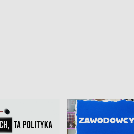
ur de Pologne
kibiców na trasie przejazdu peleton
Tour de Pologne przez Kaszuby