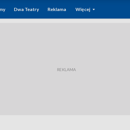
amy
Dwa Teatry
Reklama
Więcej