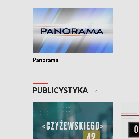
kardiologiczny dla Puckiego Szpitala • Na
witali To
Pomorzu znów rekordowe upały
Panorama
PUBLICYSTYKA