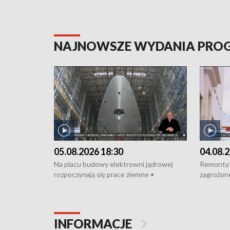
NAJNOWSZE WYDANIA PR
05.08.2026 18:30
04.08.2
Na placu budowy elektrowni jądrowej
Remonty 
rozpoczynają się prace ziemne •
zagrożone
Podpisano umowę na budowę obwodnicy
kierowcy 
Starogardu Gdańskiego • Za kilka dni
poszkodo
wodowanie ORP „Wicher” • 18 milionów
Gdyni • M
złotych na inwestycje w szkołach w Rumi
Cancer Fi
INFORMACJE
i Wejherowie • Nowy sprzęt
Listę UN