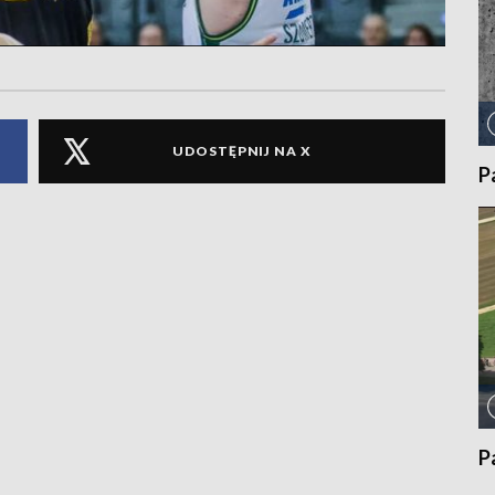
UDOSTĘPNIJ NA X
P
P