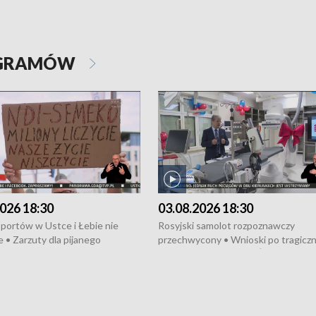
OGRAMÓW
026 18:30
03.08.2026 18:30
portów w Ustce i Łebie nie
Rosyjski samolot rozpoznawczy
 • Zarzuty dla pijanego
przechwycony • Wnioski po tragicz
ciągnika • Protest
pożarze na działkach • Śledztwo po
wanych przez dewelopera w
pożarze łodzi na Motławie • Urząd M
ilion zł dla dzieci z UCK od
wraca do Słupska • Kampania społe
ghters • Efekty wpisu Gdyni na
puckiego Hospicjum • Nagrody Fest
ESCO • Kaszubscy kuczerzy
Szekspirowskiego rozdane • Tysiąc