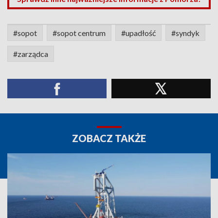
#sopot
#sopot centrum
#upadłość
#syndyk
#zarządca
ZOBACZ TAKŻE