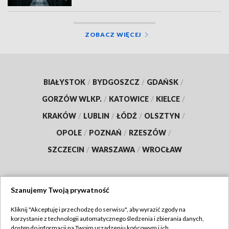
ZOBACZ WIĘCEJ
BIAŁYSTOK
/
BYDGOSZCZ
/
GDAŃSK
/
GORZÓW WLKP.
/
KATOWICE
/
KIELCE
/
KRAKÓW
/
LUBLIN
/
ŁÓDŹ
/
OLSZTYN
/
OPOLE
/
POZNAŃ
/
RZESZÓW
/
SZCZECIN
/
WARSZAWA
/
WROCŁAW
Szanujemy Twoją prywatność
Dołącz do nas:
Kliknij "Akceptuję i przechodzę do serwisu", aby wyrazić zgody na
korzystanie z technologii automatycznego śledzenia i zbierania danych,
TVP
dostęp do informacji na Twoim urządzeniu końcowym i ich