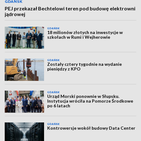
GDAŃSK
PEJ przekazał Bechtelowi teren pod budowę elektrowni
jądrowej
GDAŃSK
18 milionów złotych na inwestycje w
szkołach w Rumi i Wejherowie
GDAŃSK
Zostały cztery tygodnie na wydanie
pieniędzy z KPO
GDAŃSK
Urząd Morski ponownie w Słupsku.
Instytucja wróciła na Pomorze Środkowe
po 6 latach
GDAŃSK
Kontrowersje wokół budowy Data Center