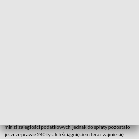
Wójt gminy Kosakowo pozostaje na
stanowisku
Zegar w holu sopockiego dworca czy raczej w kompleksie
Sopot Centrum nadal chodzi, ale odmierza niełatwy czas dla
tego obiektu. Problemy centrum, w którym oprócz kas
biletowych PKP znajdują się centrum handlowe, punkty
gastronomiczne i miejska „Sopoteka” zaczęły się jeszcze w
listopadzie. Ich efektem było odcięcie prądu i ogrzewania w
budynku co oznaczało konieczność jego chwilowego
zamknięcia.
W zeszłym roku Urzędowi Skarbowemu udało się
wyegzekwować od spółki zarządzającej obiektem ponad 2
mln zł zaległości podatkowych, jednak do spłaty pozostało
jeszcze prawie 240 tys. Ich ściągnięciem teraz zajmie się