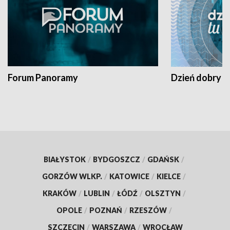
Forum Panoramy
Dzień dobry t
BIAŁYSTOK
/
BYDGOSZCZ
/
GDAŃSK
/
GORZÓW WLKP.
/
KATOWICE
/
KIELCE
/
KRAKÓW
/
LUBLIN
/
ŁÓDŹ
/
OLSZTYN
/
OPOLE
/
POZNAŃ
/
RZESZÓW
/
SZCZECIN
/
WARSZAWA
/
WROCŁAW