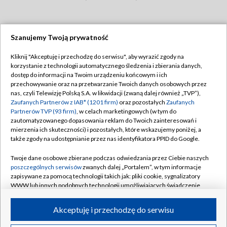
Szanujemy Twoją prywatność
Dołącz do nas:
Kliknij "Akceptuję i przechodzę do serwisu", aby wyrazić zgody na
korzystanie z technologii automatycznego śledzenia i zbierania danych,
TVP
dostęp do informacji na Twoim urządzeniu końcowym i ich
Abonament TVP
przechowywanie oraz na przetwarzanie Twoich danych osobowych przez
Regulamin TVP
nas, czyli Telewizję Polską S.A. w likwidacji (zwaną dalej również „TVP”),
Emisja w TVP
Zaufanych Partnerów z IAB* (1201 firm)
oraz pozostałych
Zaufanych
Polityka prywatności
Partnerów TVP (93 firm)
, w celach marketingowych (w tym do
Centrum informacji TVP
Moje zgody
zautomatyzowanego dopasowania reklam do Twoich zainteresowań i
mierzenia ich skuteczności) i pozostałych, które wskazujemy poniżej, a
Naziemna Telewizja Cyfrowa
Pomoc
także zgody na udostępnianie przez nas identyfikatora PPID do Google.
Sklep TVP
Biuro reklamy
Twoje dane osobowe zbierane podczas odwiedzania przez Ciebie naszych
Rada Programowa
poszczególnych serwisów
zwanych dalej „Portalem”, w tym informacje
Kontakt
zapisywane za pomocą technologii takich jak: pliki cookie, sygnalizatory
System NOS
WWW lub innych podobnych technologii umożliwiających świadczenie
dopasowanych i bezpiecznych usług, personalizację treści oraz reklam,
Informacje o nadawcy
Kanały
udostępnianie funkcji mediów społecznościowych oraz analizowanie
Akceptuję i przechodzę do serwisu
ruchu w Internecie.
Program dla prasy
©2026 Telewizja Polska S.A. w likwidacji