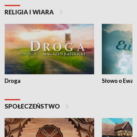
RELIGIA I WIARA
Droga
Słowo o Ewang
SPOŁECZEŃSTWO