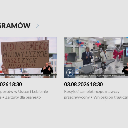
OGRAMÓW
026 18:30
03.08.2026 18:30
portów w Ustce i Łebie nie
Rosyjski samolot rozpoznawczy
 • Zarzuty dla pijanego
przechwycony • Wnioski po tragicz
ciągnika • Protest
pożarze na działkach • Śledztwo po
wanych przez dewelopera w
pożarze łodzi na Motławie • Urząd M
ilion zł dla dzieci z UCK od
wraca do Słupska • Kampania społe
ghters • Efekty wpisu Gdyni na
puckiego Hospicjum • Nagrody Fest
ESCO • Kaszubscy kuczerzy
Szekspirowskiego rozdane • Tysiąc