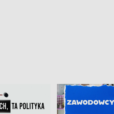
ur de Pologne
kibiców na trasie przejazdu peleton
Tour de Pologne przez Kaszuby