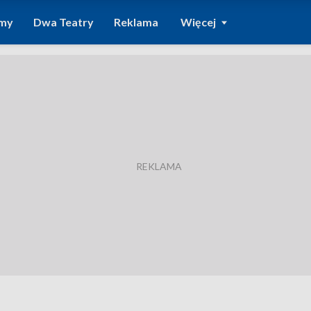
amy
Dwa Teatry
Reklama
Więcej