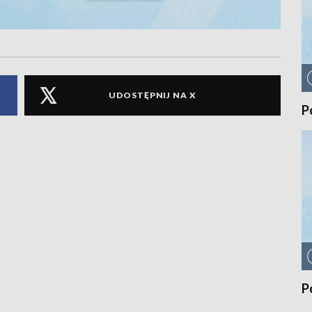
UDOSTĘPNIJ NA X
P
P