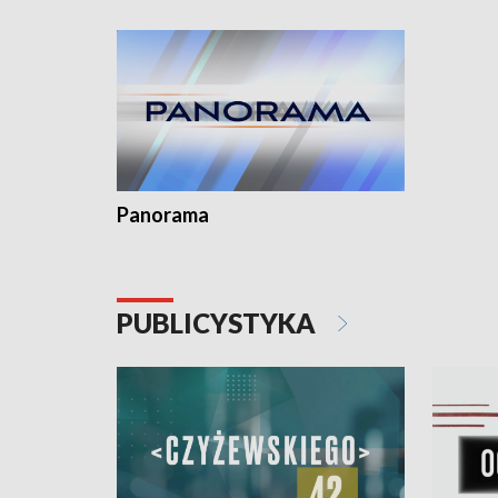
kardiologiczny dla Puckiego Szpitala • Na
witali To
Pomorzu znów rekordowe upały
Panorama
PUBLICYSTYKA