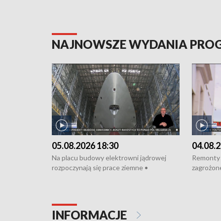
NAJNOWSZE WYDANIA PR
05.08.2026 18:30
04.08.2
Na placu budowy elektrowni jądrowej
Remonty 
rozpoczynają się prace ziemne •
zagrożone
Podpisano umowę na budowę obwodnicy
kierowcy 
Starogardu Gdańskiego • Za kilka dni
poszkodo
wodowanie ORP „Wicher” • 18 milionów
Gdyni • M
złotych na inwestycje w szkołach w Rumi
Cancer Fi
INFORMACJE
i Wejherowie • Nowy sprzęt
Listę UN