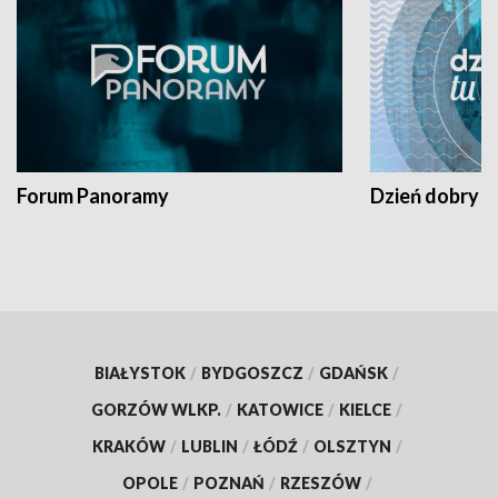
Forum Panoramy
Dzień dobry t
BIAŁYSTOK
/
BYDGOSZCZ
/
GDAŃSK
/
GORZÓW WLKP.
/
KATOWICE
/
KIELCE
/
KRAKÓW
/
LUBLIN
/
ŁÓDŹ
/
OLSZTYN
/
OPOLE
/
POZNAŃ
/
RZESZÓW
/