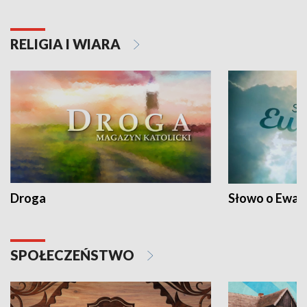
RELIGIA I WIARA
Droga
Słowo o Ewang
SPOŁECZEŃSTWO