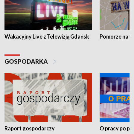
Wakacyjny Live z Telewizją Gdańsk
Pomorze na 
GOSPODARKA
Raport gospodarczy
O pracy po pr