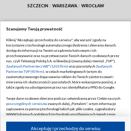
SZCZECIN
/
WARSZAWA
/
WROCŁAW
Szanujemy Twoją prywatność
Dołącz do nas:
Kliknij "Akceptuję i przechodzę do serwisu", aby wyrazić zgody na
korzystanie z technologii automatycznego śledzenia i zbierania danych,
TVP
dostęp do informacji na Twoim urządzeniu końcowym i ich
Abonament TVP
przechowywanie oraz na przetwarzanie Twoich danych osobowych przez
Regulamin TVP
nas, czyli Telewizję Polską S.A. w likwidacji (zwaną dalej również „TVP”),
Emisja w TVP
Zaufanych Partnerów z IAB* (1201 firm)
oraz pozostałych
Zaufanych
Polityka prywatności
Partnerów TVP (93 firm)
, w celach marketingowych (w tym do
Centrum informacji TVP
Moje zgody
zautomatyzowanego dopasowania reklam do Twoich zainteresowań i
mierzenia ich skuteczności) i pozostałych, które wskazujemy poniżej, a
Naziemna Telewizja Cyfrowa
Pomoc
także zgody na udostępnianie przez nas identyfikatora PPID do Google.
Sklep TVP
Biuro reklamy
Twoje dane osobowe zbierane podczas odwiedzania przez Ciebie naszych
Rada Programowa
poszczególnych serwisów
zwanych dalej „Portalem”, w tym informacje
Kontakt
zapisywane za pomocą technologii takich jak: pliki cookie, sygnalizatory
System NOS
WWW lub innych podobnych technologii umożliwiających świadczenie
dopasowanych i bezpiecznych usług, personalizację treści oraz reklam,
Informacje o nadawcy
Kanały
udostępnianie funkcji mediów społecznościowych oraz analizowanie
Akceptuję i przechodzę do serwisu
ruchu w Internecie.
Program dla prasy