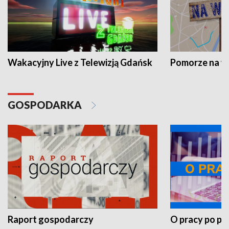
Wakacyjny Live z Telewizją Gdańsk
Pomorze na 
GOSPODARKA
Raport gospodarczy
O pracy po pr