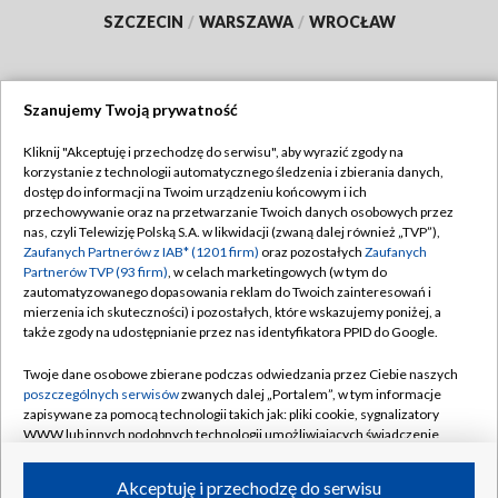
SZCZECIN
/
WARSZAWA
/
WROCŁAW
Szanujemy Twoją prywatność
Dołącz do nas:
Kliknij "Akceptuję i przechodzę do serwisu", aby wyrazić zgody na
korzystanie z technologii automatycznego śledzenia i zbierania danych,
TVP
dostęp do informacji na Twoim urządzeniu końcowym i ich
Abonament TVP
przechowywanie oraz na przetwarzanie Twoich danych osobowych przez
Regulamin TVP
nas, czyli Telewizję Polską S.A. w likwidacji (zwaną dalej również „TVP”),
Emisja w TVP
Zaufanych Partnerów z IAB* (1201 firm)
oraz pozostałych
Zaufanych
Polityka prywatności
Partnerów TVP (93 firm)
, w celach marketingowych (w tym do
Centrum informacji TVP
Moje zgody
zautomatyzowanego dopasowania reklam do Twoich zainteresowań i
mierzenia ich skuteczności) i pozostałych, które wskazujemy poniżej, a
Naziemna Telewizja Cyfrowa
Pomoc
także zgody na udostępnianie przez nas identyfikatora PPID do Google.
Sklep TVP
Biuro reklamy
Twoje dane osobowe zbierane podczas odwiedzania przez Ciebie naszych
Rada Programowa
poszczególnych serwisów
zwanych dalej „Portalem”, w tym informacje
Kontakt
zapisywane za pomocą technologii takich jak: pliki cookie, sygnalizatory
System NOS
WWW lub innych podobnych technologii umożliwiających świadczenie
dopasowanych i bezpiecznych usług, personalizację treści oraz reklam,
Informacje o nadawcy
Kanały
udostępnianie funkcji mediów społecznościowych oraz analizowanie
Akceptuję i przechodzę do serwisu
ruchu w Internecie.
Program dla prasy