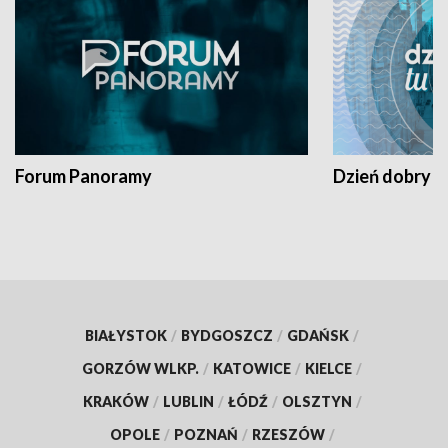
Forum Panoramy
Dzień dobry t
BIAŁYSTOK
/
BYDGOSZCZ
/
GDAŃSK
/
GORZÓW WLKP.
/
KATOWICE
/
KIELCE
/
KRAKÓW
/
LUBLIN
/
ŁÓDŹ
/
OLSZTYN
/
OPOLE
/
POZNAŃ
/
RZESZÓW
/