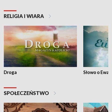
RELIGIA I WIARA
Droga
Słowo o Ewang
SPOŁECZEŃSTWO