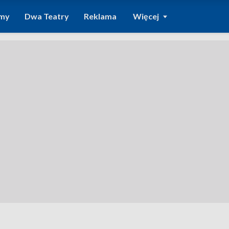
amy
Dwa Teatry
Reklama
Więcej