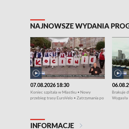
NAJNOWSZE WYDANIA PR
07.08.2026 18:30
06.08.2
Koniec szpitala w Miastku • Nowy
Brakuje 
przebieg trasy EuroVelo • Zatrzymania po
Wygasła 
bójce w Kościerzynie • Mieszkańcy
Miastku 
protestują przeciwko budowie trasy
Przeładu
tramwajowej • Kolejne konwoje
wiatrowej
humanitarne z Trójmiasta na Ukrainę •
Niebezpie
INFORMACJE
Święto Kociewia na Jarmarku św.
Dziewięć 