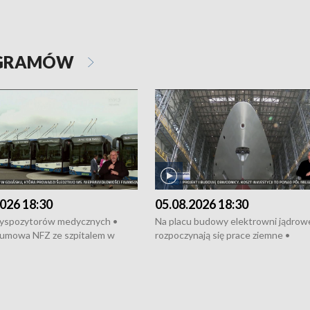
OGRAMÓW
026 18:30
05.08.2026 18:30
dyspozytorów medycznych •
Na placu budowy elektrowni jądrow
umowa NFZ ze szpitalem w
rozpoczynają się prace ziemne •
• Otwarto Morski Terminal
Podpisano umowę na budowę obwo
nkowy • Budowa morskiej farmy
Starogardu Gdańskiego • Za kilka dn
 • Korki na gdańskich Stogach •
wodowanie ORP „Wicher” • 18 mili
czne zachowania na torach •
złotych na inwestycje w szkołach w
nowych „trajtków” dla Gdyni
i Wejherowie • Nowy sprzęt