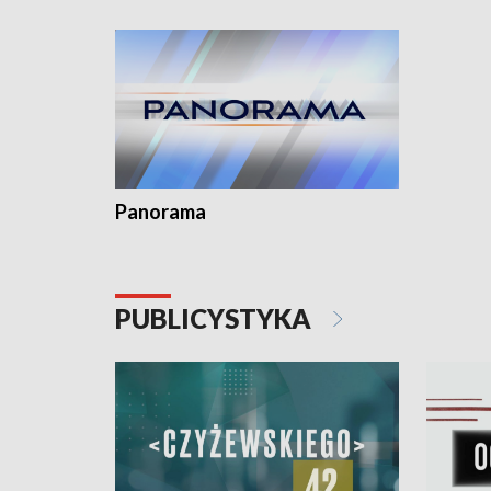
Dominika • Gdynia z lat 30. w
fotoplastikonie
Panorama
PUBLICYSTYKA