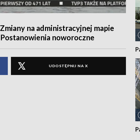
miany na administracyjnej mapie
• Postanowienia noworoczne
P
UDOSTĘPNIJ NA X
P