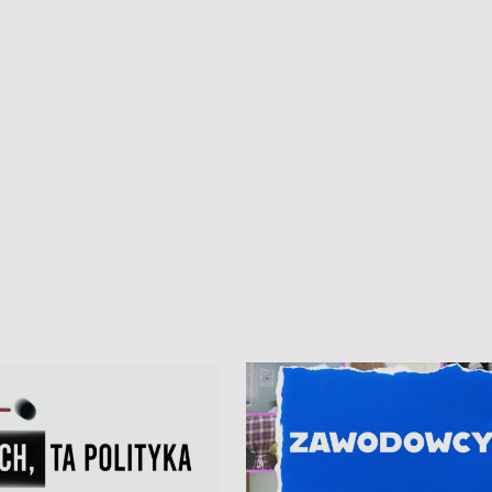
kardiologiczny dla Puckiego Szpitala
Pomorzu znów rekordowe upały