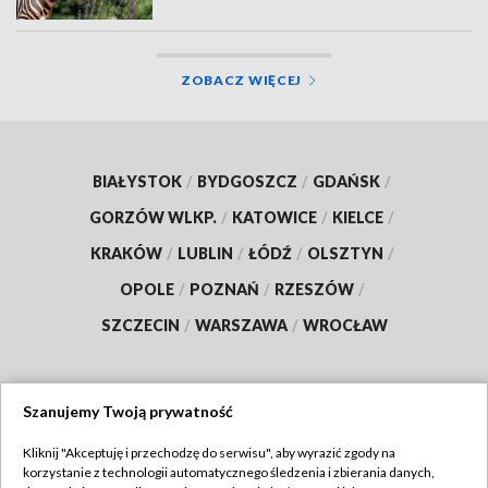
ZOBACZ WIĘCEJ
BIAŁYSTOK
/
BYDGOSZCZ
/
GDAŃSK
/
GORZÓW WLKP.
/
KATOWICE
/
KIELCE
/
KRAKÓW
/
LUBLIN
/
ŁÓDŹ
/
OLSZTYN
/
OPOLE
/
POZNAŃ
/
RZESZÓW
/
SZCZECIN
/
WARSZAWA
/
WROCŁAW
Szanujemy Twoją prywatność
Dołącz do nas:
Kliknij "Akceptuję i przechodzę do serwisu", aby wyrazić zgody na
korzystanie z technologii automatycznego śledzenia i zbierania danych,
TVP