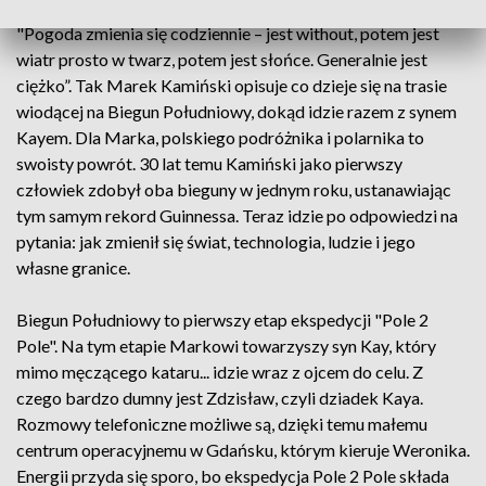
"Pogoda zmienia się codziennie – jest without, potem jest
wiatr prosto w twarz, potem jest słońce. Generalnie jest
ciężko”. Tak Marek Kamiński opisuje co dzieje się na trasie
wiodącej na Biegun Południowy, dokąd idzie razem z synem
Kayem. Dla Marka, polskiego podróżnika i polarnika to
swoisty powrót. 30 lat temu Kamiński jako pierwszy
człowiek zdobył oba bieguny w jednym roku, ustanawiając
tym samym rekord Guinnessa. Teraz idzie po odpowiedzi na
pytania: jak zmienił się świat, technologia, ludzie i jego
własne granice.
Biegun Południowy to pierwszy etap ekspedycji "Pole 2
Pole". Na tym etapie Markowi towarzyszy syn Kay, który
mimo męczącego kataru... idzie wraz z ojcem do celu. Z
czego bardzo dumny jest Zdzisław, czyli dziadek Kaya.
Rozmowy telefoniczne możliwe są, dzięki temu małemu
centrum operacyjnemu w Gdańsku, którym kieruje Weronika.
Energii przyda się sporo, bo ekspedycja Pole 2 Pole składa