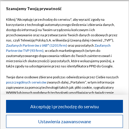
Szanujemy Twoją prywatność
Dołącz do nas:
Kliknij "Akceptuję i przechodzę do serwisu", aby wyrazić zgody na
korzystanie z technologii automatycznego śledzenia i zbierania danych,
TVP
dostęp do informacji na Twoim urządzeniu końcowym i ich
Abonament TVP
przechowywanie oraz na przetwarzanie Twoich danych osobowych przez
Regulamin TVP
nas, czyli Telewizję Polską S.A. w likwidacji (zwaną dalej również „TVP”),
Emisja w TVP
Zaufanych Partnerów z IAB* (1201 firm)
oraz pozostałych
Zaufanych
Polityka prywatności
Partnerów TVP (93 firm)
, w celach marketingowych (w tym do
Centrum informacji TVP
Moje zgody
zautomatyzowanego dopasowania reklam do Twoich zainteresowań i
mierzenia ich skuteczności) i pozostałych, które wskazujemy poniżej, a
Naziemna Telewizja Cyfrowa
Pomoc
także zgody na udostępnianie przez nas identyfikatora PPID do Google.
Sklep TVP
Biuro reklamy
Twoje dane osobowe zbierane podczas odwiedzania przez Ciebie naszych
Rada Programowa
poszczególnych serwisów
zwanych dalej „Portalem”, w tym informacje
Kontakt
zapisywane za pomocą technologii takich jak: pliki cookie, sygnalizatory
System NOS
WWW lub innych podobnych technologii umożliwiających świadczenie
dopasowanych i bezpiecznych usług, personalizację treści oraz reklam,
Informacje o nadawcy
Kanały
udostępnianie funkcji mediów społecznościowych oraz analizowanie
Akceptuję i przechodzę do serwisu
ruchu w Internecie.
Program dla prasy
©2026 Telewizja Polska S.A. w likwidacji
Biuro Reklamy
Twoje dane osobowe zbierane podczas odwiedzania przez Ciebie
Ustawienia zaawansowane
poszczególnych serwisów
na Portalu, takie jak adresy IP, identyfikatory
Ogłoszenie przetargowe