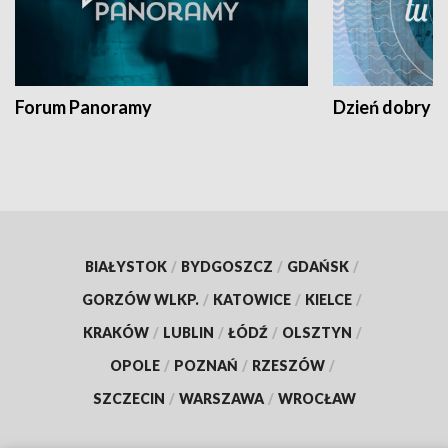
Forum Panoramy
Dzień dobry t
BIAŁYSTOK
/
BYDGOSZCZ
/
GDAŃSK
/
GORZÓW WLKP.
/
KATOWICE
/
KIELCE
/
KRAKÓW
/
LUBLIN
/
ŁÓDŹ
/
OLSZTYN
/
OPOLE
/
POZNAŃ
/
RZESZÓW
/
SZCZECIN
/
WARSZAWA
/
WROCŁAW