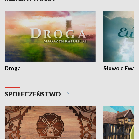
Droga
Słowo o Ewang
SPOŁECZEŃSTWO