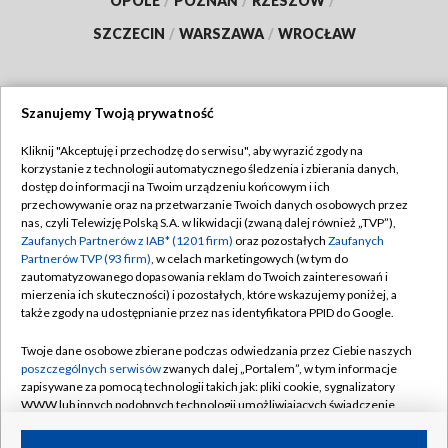
OPOLE
/
POZNAŃ
/
RZESZÓW
/
SZCZECIN
/
WARSZAWA
/
WROCŁAW
Szanujemy Twoją prywatność
Dołącz do nas:
Kliknij "Akceptuję i przechodzę do serwisu", aby wyrazić zgody na
korzystanie z technologii automatycznego śledzenia i zbierania danych,
TVP
dostęp do informacji na Twoim urządzeniu końcowym i ich
Abonament TVP
przechowywanie oraz na przetwarzanie Twoich danych osobowych przez
Regulamin TVP
nas, czyli Telewizję Polską S.A. w likwidacji (zwaną dalej również „TVP”),
Emisja w TVP
Zaufanych Partnerów z IAB* (1201 firm)
oraz pozostałych
Zaufanych
Polityka prywatności
Partnerów TVP (93 firm)
, w celach marketingowych (w tym do
Centrum informacji TVP
Moje zgody
zautomatyzowanego dopasowania reklam do Twoich zainteresowań i
mierzenia ich skuteczności) i pozostałych, które wskazujemy poniżej, a
Naziemna Telewizja Cyfrowa
Pomoc
także zgody na udostępnianie przez nas identyfikatora PPID do Google.
Sklep TVP
Biuro reklamy
Twoje dane osobowe zbierane podczas odwiedzania przez Ciebie naszych
Rada Programowa
poszczególnych serwisów
zwanych dalej „Portalem”, w tym informacje
Kontakt
zapisywane za pomocą technologii takich jak: pliki cookie, sygnalizatory
System NOS
WWW lub innych podobnych technologii umożliwiających świadczenie
dopasowanych i bezpiecznych usług, personalizację treści oraz reklam,
Informacje o nadawcy
Kanały
udostępnianie funkcji mediów społecznościowych oraz analizowanie