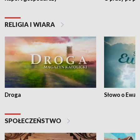
RELIGIA I WIARA
Droga
Słowo o Ewang
SPOŁECZEŃSTWO