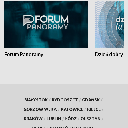
Forum Panoramy
Dzień dobry t
BIAŁYSTOK
/
BYDGOSZCZ
/
GDAŃSK
/
GORZÓW WLKP.
/
KATOWICE
/
KIELCE
/
KRAKÓW
/
LUBLIN
/
ŁÓDŹ
/
OLSZTYN
/