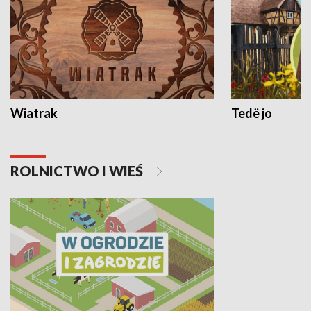
Wiatrak
Tedë jo
ROLNICTWO I WIEŚ