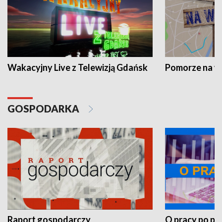
Wakacyjny Live z Telewizją Gdańsk
Pomorze na 
GOSPODARKA
Raport gospodarczy
O pracy po pr