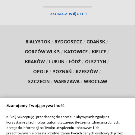
ZOBACZ WIĘCEJ
BIAŁYSTOK
/
BYDGOSZCZ
/
GDAŃSK
/
GORZÓW WLKP.
/
KATOWICE
/
KIELCE
/
KRAKÓW
/
LUBLIN
/
ŁÓDŹ
/
OLSZTYN
/
OPOLE
/
POZNAŃ
/
RZESZÓW
/
SZCZECIN
/
WARSZAWA
/
WROCŁAW
Szanujemy Twoją prywatność
Dołącz do nas:
Kliknij "Akceptuję i przechodzę do serwisu", aby wyrazić zgody na
korzystanie z technologii automatycznego śledzenia i zbierania danych,
TVP
dostęp do informacji na Twoim urządzeniu końcowym i ich
Abonament TVP
przechowywanie oraz na przetwarzanie Twoich danych osobowych przez
Regulamin TVP