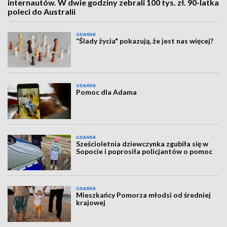
internautów. W dwie godziny zebrali 100 tys. zł. 90-latka
poleci do Australii
GDAŃSK
“Ślady życia" pokazują, że jest nas więcej?
GDAŃSK
Pomoc dla Adama
GDAŃSK
Sześcioletnia dziewczynka zgubiła się w
Sopocie i poprosiła policjantów o pomoc
GDAŃSK
Mieszkańcy Pomorza młodsi od średniej
krajowej