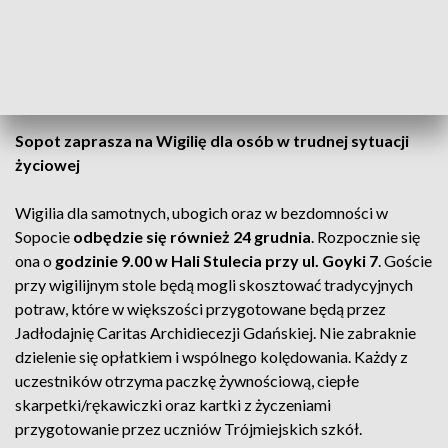
w spotkaniu skosztują tego co tradycyjnie pojawia się na
wigilijnym stole m.in. barszcz z pasztecikami,
sałatkę jarzynową czy świąteczne ciasta. Nie zabraknie
również prezentów.
Sopot zaprasza na Wigilię dla osób w trudnej sytuacji
życiowej
Wigilia dla samotnych, ubogich oraz w bezdomności w
Sopocie
odbędzie się również 24 grudnia
. Rozpocznie się
ona o
godzinie 9.00 w Hali Stulecia przy ul. Goyki 7
. Goście
przy wigilijnym stole będą mogli skosztować tradycyjnych
potraw, które w większości przygotowane będą przez
Jadłodajnię Caritas Archidiecezji Gdańskiej. Nie zabraknie
dzielenie się opłatkiem i wspólnego kolędowania. Każdy z
uczestników otrzyma paczkę żywnościową, ciepłe
skarpetki/rękawiczki oraz kartki z życzeniami
przygotowanie przez uczniów Trójmiejskich szkół.