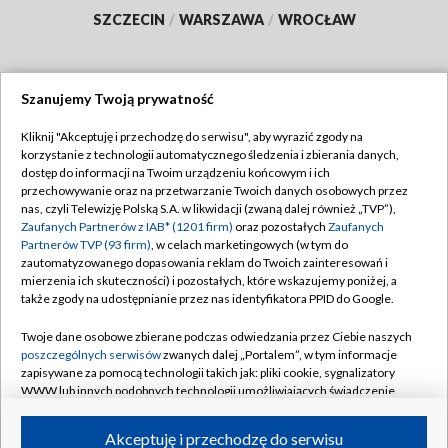
SZCZECIN
/
WARSZAWA
/
WROCŁAW
Szanujemy Twoją prywatność
Dołącz do nas:
Kliknij "Akceptuję i przechodzę do serwisu", aby wyrazić zgody na
korzystanie z technologii automatycznego śledzenia i zbierania danych,
TVP
dostęp do informacji na Twoim urządzeniu końcowym i ich
Abonament TVP
przechowywanie oraz na przetwarzanie Twoich danych osobowych przez
Regulamin TVP
nas, czyli Telewizję Polską S.A. w likwidacji (zwaną dalej również „TVP”),
Emisja w TVP
Zaufanych Partnerów z IAB* (1201 firm)
oraz pozostałych
Zaufanych
Polityka prywatności
Partnerów TVP (93 firm)
, w celach marketingowych (w tym do
Centrum informacji TVP
Moje zgody
zautomatyzowanego dopasowania reklam do Twoich zainteresowań i
mierzenia ich skuteczności) i pozostałych, które wskazujemy poniżej, a
Naziemna Telewizja Cyfrowa
Pomoc
także zgody na udostępnianie przez nas identyfikatora PPID do Google.
Sklep TVP
Biuro reklamy
Twoje dane osobowe zbierane podczas odwiedzania przez Ciebie naszych
Rada Programowa
poszczególnych serwisów
zwanych dalej „Portalem”, w tym informacje
Kontakt
zapisywane za pomocą technologii takich jak: pliki cookie, sygnalizatory
System NOS
WWW lub innych podobnych technologii umożliwiających świadczenie
dopasowanych i bezpiecznych usług, personalizację treści oraz reklam,
Informacje o nadawcy
Kanały
udostępnianie funkcji mediów społecznościowych oraz analizowanie
Akceptuję i przechodzę do serwisu
ruchu w Internecie.
Program dla prasy