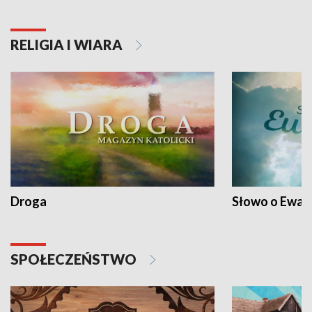
RELIGIA I WIARA
Droga
Słowo o Ewang
SPOŁECZEŃSTWO