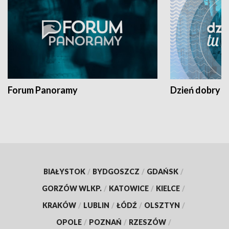
Forum Panoramy
Dzień dobry t
BIAŁYSTOK
/
BYDGOSZCZ
/
GDAŃSK
/
GORZÓW WLKP.
/
KATOWICE
/
KIELCE
/
KRAKÓW
/
LUBLIN
/
ŁÓDŹ
/
OLSZTYN
/
OPOLE
/
POZNAŃ
/
RZESZÓW
/