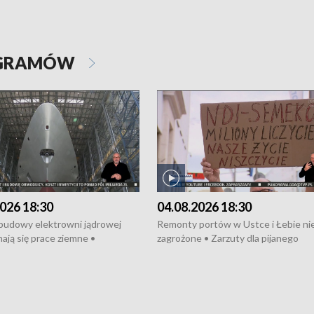
OGRAMÓW
026 18:30
04.08.2026 18:30
 budowy elektrowni jądrowej
Remonty portów w Ustce i Łebie ni
ają się prace ziemne •
zagrożone • Zarzuty dla pijanego
o umowę na budowę obwodnicy
kierowcy ciągnika • Protest
u Gdańskiego • Za kilka dni
poszkodowanych przez dewelopera
e ORP „Wicher” • 18 milionów
Gdyni • Milion zł dla dzieci z UCK od
a inwestycje w szkołach w Rumi
Cancer Fighters • Efekty wpisu Gdy
owie • Nowy sprzęt
Listę UNESCO • Kaszubscy kuczerz