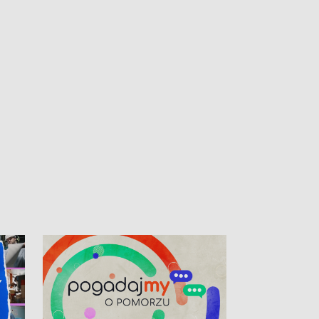
kibiców na trasie przejazdu peletonu
Tour de Pologne przez Kaszuby