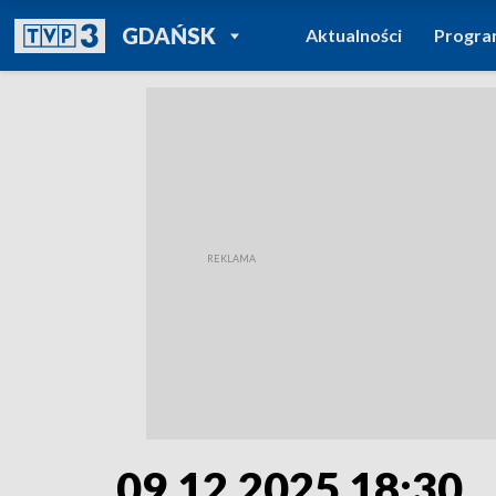
POWRÓT DO
GDAŃSK
Aktualności
Progr
TVP REGIONY
09.12.2025 18:30