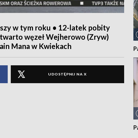
szy w tym roku • 12-latek pobity
Otwarto węzeł Wejherowo (Zryw)
ain Mana w Kwiekach
P
UDOSTĘPNIJ NA X
P