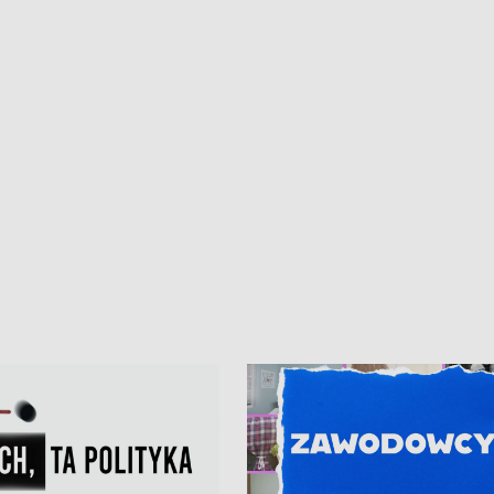
iczny dla Puckiego Szpitala • Na
witali Tour de Pologne
znów rekordowe upały