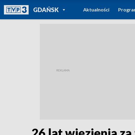
POWRÓT DO
GDAŃSK
Aktualności
Progr
TVP REGIONY
26 lat więzienia z