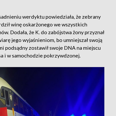
adnieniu werdyktu powiedziała, że zebrany
dził winę oskarżonego we wszystkich
ów. Dodała, że K. do zabójstwa żony przyznał
je wiarę jego wyjaśnieniom, bo umniejszał swoją
ami podsądny zostawił swoje DNA na miejscu
sa i w samochodzie pokrzywdzonej.