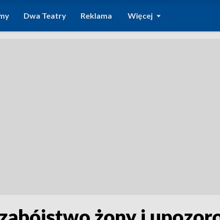
amy
Dwa Teatry
Reklama
Więcej
a zabójstwo żony i upoz