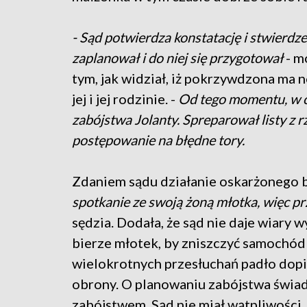
- Sąd potwierdza konstatację i stwierdz
zaplanował i do niej się przygotował
- m
tym, jak widział, iż pokrzywdzona ma n
jej i jej rodzinie. -
Od tego momentu, w oc
zabójstwa Jolanty. Spreparował listy z
postępowanie na błędne tory.
Zdaniem sądu działanie oskarżonego 
spotkanie ze swoją żoną młotka, więc p
sędzia. Dodała, że sąd nie daje wiary 
bierze młotek, by zniszczyć samochód
wielokrotnych przesłuchań padło dopier
obrony. O planowaniu zabójstwa świa
zabójstwem. Sąd nie miał wątpliwości,