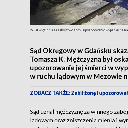
26 lat więzienia za zabójstwo żony i upozorowanie wypadku na Ka
Sąd Okręgowy w Gdańsku skazał 
Tomasza K. Mężczyzna był oska
upozorowanie jej śmierci w wy
w ruchu lądowym w Mezowie na
ZOBACZ TAKŻE: Zabił żonę i upozorował
Sąd uznał mężczyznę za winnego zabój
lądowym oraz zniszczenia mienia i wym