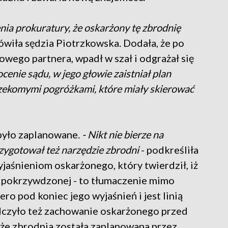
enia prokuratury, że oskarżony tę zbrodnię
ówiła sędzia Piotrzkowska. Dodała, że po
owego partnera, wpadł w szał i odgrażał się
enie sądu, w jego głowie zaistniał plan
 rzekomymi pogróżkami, które miały skierować
było zaplanowane.
- Nikt nie bierze na
rzygotował też narzędzie zbrodni
- podkreśliła
wyjaśnieniom oskarżonego, który twierdził, iż
 pokrzywdzonej - to tłumaczenie mimo
o pod koniec jego wyjaśnień i jest linią
dczyło też zachowanie oskarżonego przed
 że zbrodnia została zaplanowana przez