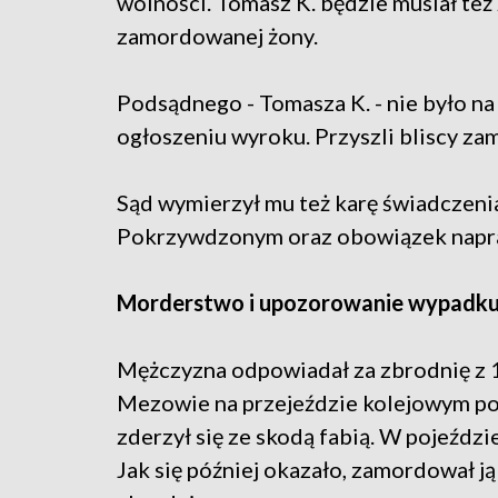
wolności. Tomasz K. będzie musiał też 
zamordowanej żony.
Podsądnego - Tomasza K. - nie było na 
ogłoszeniu wyroku. Przyszli bliscy za
Sąd wymierzył mu też karę świadczen
Pokrzywdzonym oraz obowiązek napra
Morderstwo i upozorowanie wypadk
Mężczyzna odpowiadał za zbrodnię z 1
Mezowie na przejeździe kolejowym po
zderzył się ze skodą fabią. W pojeździe
Jak się później okazało, zamordował j