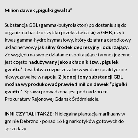
Milion dawek „pigułki gwałtu”
Substancja GBL (gamma-butyrolakton) po dostaniu się do
organizmu bardzo szybko przekształca się w GHB, czyli
kwas gamma-hydroksymasłowy, który działa na ośrodkowy
układ nerwowy jak
silny środek depresyjny i odurzający
.
Ze względu na swoje działanie uspokajające i amnezjogenne,
jest często
nadużywany jako składnik tzw. „pigułek
gwałtu”
. Jest łatwo rozpuszczalne w wodzie i praktycznie
niewyczuwalne w napoju.
Z jednej tony substancji GBL
można wyprodukować prawie 1 milion dawek “pigułki
gwałtu”
. Sprawa prowadzona jest pod nadzorem
Prokuratury Rejonowej Gdańsk Śródmieście.
INNI CZYTALI TAKŻE:
Nielegalna plantacja marihuany w
gminie Debrzno - ponad 16 kg narkotyków gotowych do
sprzedaży