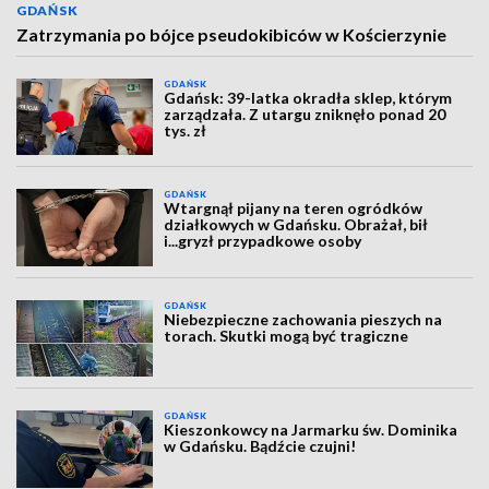
GDAŃSK
Zatrzymania po bójce pseudokibiców w Kościerzynie
GDAŃSK
Gdańsk: 39-latka okradła sklep, którym
zarządzała. Z utargu zniknęło ponad 20
tys. zł
GDAŃSK
Wtargnął pijany na teren ogródków
działkowych w Gdańsku. Obrażał, bił
i...gryzł przypadkowe osoby
GDAŃSK
Niebezpieczne zachowania pieszych na
torach. Skutki mogą być tragiczne
GDAŃSK
Kieszonkowcy na Jarmarku św. Dominika
w Gdańsku. Bądźcie czujni!