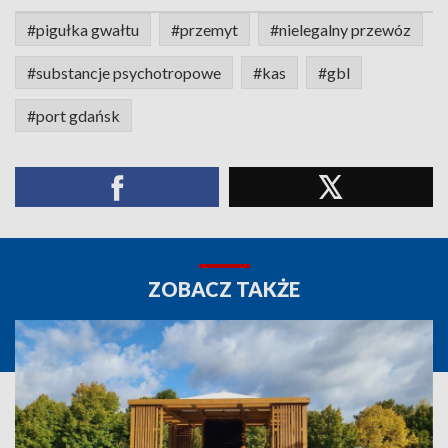
#pigułka gwałtu
#przemyt
#nielegalny przewóz
#substancje psychotropowe
#kas
#gbl
#port gdańsk
ZOBACZ TAKŻE