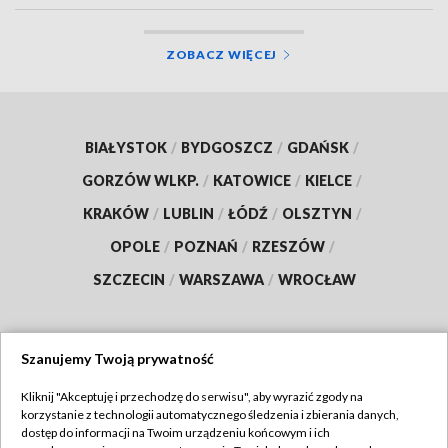
ZOBACZ WIĘCEJ
BIAŁYSTOK
/
BYDGOSZCZ
/
GDAŃSK
/
GORZÓW WLKP.
/
KATOWICE
/
KIELCE
/
KRAKÓW
/
LUBLIN
/
ŁÓDŹ
/
OLSZTYN
/
OPOLE
/
POZNAŃ
/
RZESZÓW
/
SZCZECIN
/
WARSZAWA
/
WROCŁAW
Szanujemy Twoją prywatność
Dołącz do nas:
Kliknij "Akceptuję i przechodzę do serwisu", aby wyrazić zgody na
korzystanie z technologii automatycznego śledzenia i zbierania danych,
TVP
dostęp do informacji na Twoim urządzeniu końcowym i ich