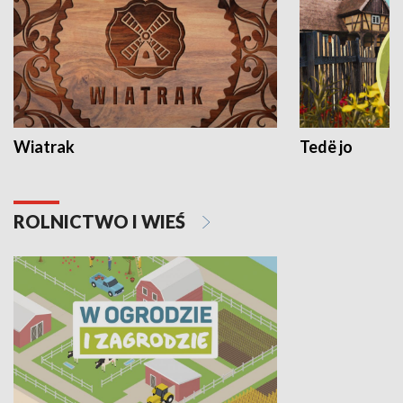
Wiatrak
Tedë jo
ROLNICTWO I WIEŚ