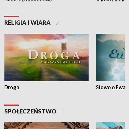
RELIGIA I WIARA
Droga
Słowo o Ewang
SPOŁECZEŃSTWO