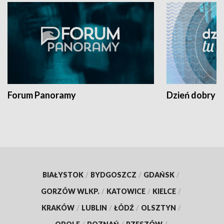
Forum Panoramy
Dzień dobry t
BIAŁYSTOK
/
BYDGOSZCZ
/
GDAŃSK
/
GORZÓW WLKP.
/
KATOWICE
/
KIELCE
/
KRAKÓW
/
LUBLIN
/
ŁÓDŹ
/
OLSZTYN
/