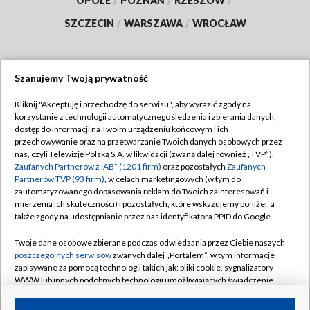
OPOLE
/
POZNAŃ
/
RZESZÓW
/
SZCZECIN
/
WARSZAWA
/
WROCŁAW
Szanujemy Twoją prywatność
Dołącz do nas:
Kliknij "Akceptuję i przechodzę do serwisu", aby wyrazić zgody na
korzystanie z technologii automatycznego śledzenia i zbierania danych,
TVP
dostęp do informacji na Twoim urządzeniu końcowym i ich
Abonament TVP
przechowywanie oraz na przetwarzanie Twoich danych osobowych przez
Regulamin TVP
nas, czyli Telewizję Polską S.A. w likwidacji (zwaną dalej również „TVP”),
Emisja w TVP
Zaufanych Partnerów z IAB* (1201 firm)
oraz pozostałych
Zaufanych
Polityka prywatności
Partnerów TVP (93 firm)
, w celach marketingowych (w tym do
Centrum informacji TVP
Moje zgody
zautomatyzowanego dopasowania reklam do Twoich zainteresowań i
mierzenia ich skuteczności) i pozostałych, które wskazujemy poniżej, a
Naziemna Telewizja Cyfrowa
Pomoc
także zgody na udostępnianie przez nas identyfikatora PPID do Google.
Sklep TVP
Biuro reklamy
Twoje dane osobowe zbierane podczas odwiedzania przez Ciebie naszych
Rada Programowa
poszczególnych serwisów
zwanych dalej „Portalem”, w tym informacje
Kontakt
zapisywane za pomocą technologii takich jak: pliki cookie, sygnalizatory
System NOS
WWW lub innych podobnych technologii umożliwiających świadczenie
dopasowanych i bezpiecznych usług, personalizację treści oraz reklam,
Informacje o nadawcy
Kanały
udostępnianie funkcji mediów społecznościowych oraz analizowanie