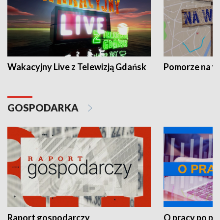
Wakacyjny Live z Telewizją Gdańsk
Pomorze na 
GOSPODARKA
Raport gospodarczy
O pracy po pr