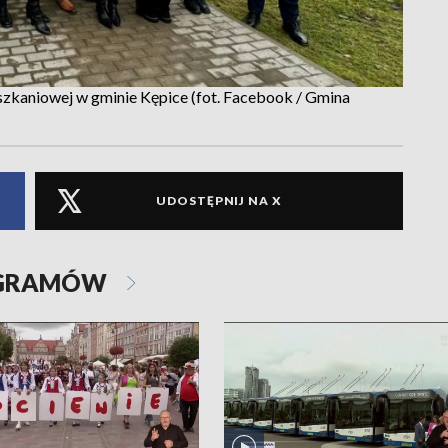
zkaniowej w gminie Kępice (fot. Facebook / Gmina
UDOSTĘPNIJ NA X
OGRAMÓW