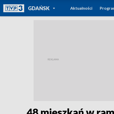
POWRÓT DO
GDAŃSK
Aktualności
Progr
TVP REGIONY
48 mieszkań w ram