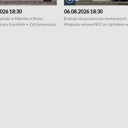
026 18:30
06.08.2026 18:30
pitala w Miastku • Nowy
Brakuje dyspozytorów medycznych 
trasy EuroVelo • Zatrzymania po
Wygasła umowa NFZ ze szpitalem 
ościerzynie • Mieszkańcy
Miastku • Otwarto Morski Terminal
ą przeciwko budowie trasy
Przeładunkowy • Budowa morskiej 
wej • Kolejne konwoje
wiatrowej • Korki na gdańskich Sto
ne z Trójmiasta na Ukrainę •
Niebezpieczne zachowania na torac
ciewia na Jarmarku św.
Dziewięć nowych „trajtków” dla Gdy
• Gdynia z lat 30. w
ikonie