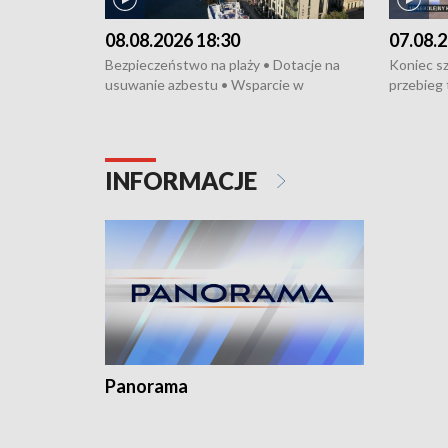
08.08.2026 18:30
07.08.2
Bezpieczeństwo na plaży • Dotacje na
Koniec sz
usuwanie azbestu • Wsparcie w
przebieg 
cyfryzacji firmy • Wielokulturowość i
bójce w K
integracja • Cegiełka dla hospicjum •
protestuj
Parada Jazzowa na Monciaku •
tramwajo
Międzynarodowe Wystawy Psów
humanitar
INFORMACJE
Rasowych
Święto Ko
Dominika 
fotoplast
Panorama