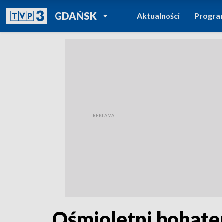
POWRÓT DO
GDAŃSK
Aktualności
Progr
TVP REGIONY
Ośmioletni bohate