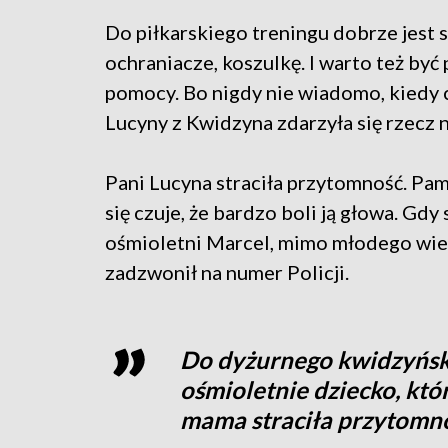
Do piłkarskiego treningu dobrze jest 
ochraniacze, koszulkę. I warto też by
pomocy. Bo nigdy nie wiadomo, kiedy c
Lucyny z Kwidzyna zdarzyła się rzecz 
Pani Lucyna straciła przytomność. Pami
się czuje, że bardzo boli ją głowa. Gdy
ośmioletni Marcel, mimo młodego wiek
zadzwonił na numer Policji.
Do dyżurnego kwidzyńsk
ośmioletnie dziecko, któ
mama straciła przytomnoś