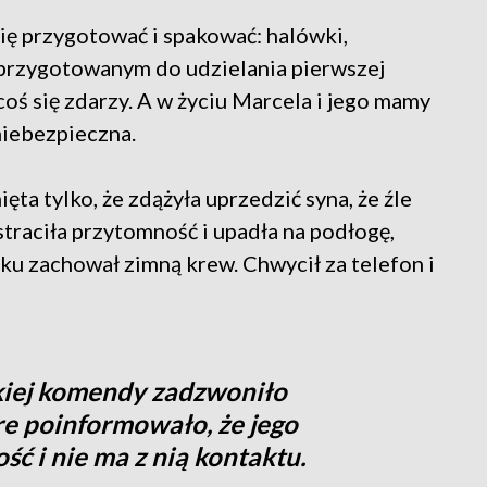
się przygotować i spakować: halówki,
ć przygotowanym do udzielania pierwszej
oś się zdarzy. A w życiu Marcela i jego mamy
niebezpieczna.
ęta tylko, że zdążyła uprzedzić syna, że źle
 straciła przytomność i upadła na podłogę,
u zachował zimną krew. Chwycił za telefon i
iej komendy zadzwoniło
re poinformowało, że jego
ć i nie ma z nią kontaktu.