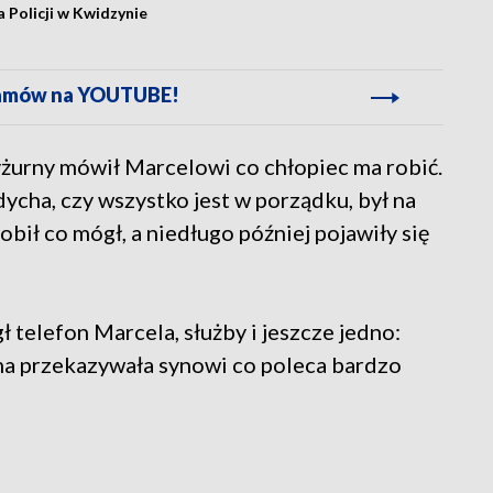
 Policji w Kwidzynie
gramów na YOUTUBE!
yżurny mówił Marcelowi co chłopiec ma robić.
cha, czy wszystko jest w porządku, był na
robił co mógł, a niedługo później pojawiły się
 telefon Marcela, służby i jeszcze jedno:
ma przekazywała synowi co poleca bardzo