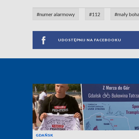
#numer alarmowy
#112
#mały boha
UDOSTĘPNIJ NA FACEBOOKU
GDAŃSK