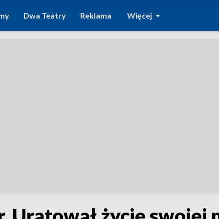
amy
Dwa Teatry
Reklama
Więcej
r. Uratował życie swojej