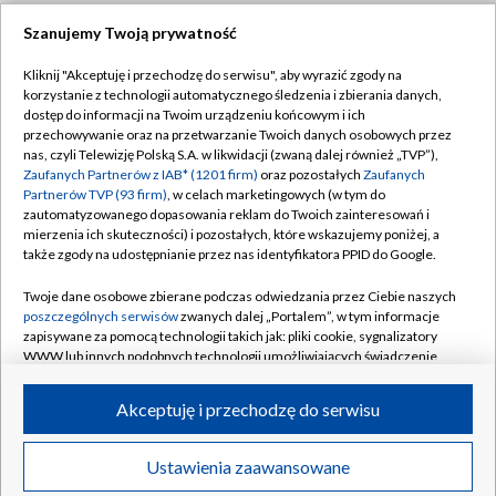
Szanujemy Twoją prywatność
Dołącz do nas:
Kliknij "Akceptuję i przechodzę do serwisu", aby wyrazić zgody na
korzystanie z technologii automatycznego śledzenia i zbierania danych,
TVP
dostęp do informacji na Twoim urządzeniu końcowym i ich
Abonament TVP
przechowywanie oraz na przetwarzanie Twoich danych osobowych przez
Regulamin TVP
nas, czyli Telewizję Polską S.A. w likwidacji (zwaną dalej również „TVP”),
Emisja w TVP
Zaufanych Partnerów z IAB* (1201 firm)
oraz pozostałych
Zaufanych
Polityka prywatności
Partnerów TVP (93 firm)
, w celach marketingowych (w tym do
Centrum informacji TVP
Moje zgody
zautomatyzowanego dopasowania reklam do Twoich zainteresowań i
mierzenia ich skuteczności) i pozostałych, które wskazujemy poniżej, a
Naziemna Telewizja Cyfrowa
Pomoc
także zgody na udostępnianie przez nas identyfikatora PPID do Google.
Sklep TVP
Biuro reklamy
Twoje dane osobowe zbierane podczas odwiedzania przez Ciebie naszych
Rada Programowa
poszczególnych serwisów
zwanych dalej „Portalem”, w tym informacje
Kontakt
zapisywane za pomocą technologii takich jak: pliki cookie, sygnalizatory
System NOS
WWW lub innych podobnych technologii umożliwiających świadczenie
dopasowanych i bezpiecznych usług, personalizację treści oraz reklam,
Informacje o nadawcy
Kanały
udostępnianie funkcji mediów społecznościowych oraz analizowanie
Akceptuję i przechodzę do serwisu
ruchu w Internecie.
Program dla prasy
©2026 Telewizja Polska S.A. w likwidacji
Biuro Reklamy
Twoje dane osobowe zbierane podczas odwiedzania przez Ciebie
Ustawienia zaawansowane
poszczególnych serwisów
na Portalu, takie jak adresy IP, identyfikatory
Ogłoszenie przetargowe