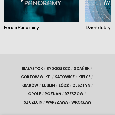
Forum Panoramy
Dzień dobry t
BIAŁYSTOK
/
BYDGOSZCZ
/
GDAŃSK
/
GORZÓW WLKP.
/
KATOWICE
/
KIELCE
/
KRAKÓW
/
LUBLIN
/
ŁÓDŹ
/
OLSZTYN
/
OPOLE
/
POZNAŃ
/
RZESZÓW
/
SZCZECIN
/
WARSZAWA
/
WROCŁAW