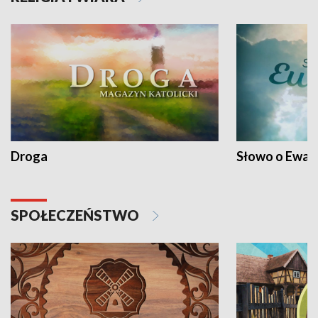
Droga
Słowo o Ewang
SPOŁECZEŃSTWO