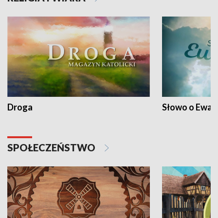
Droga
Słowo o Ewang
SPOŁECZEŃSTWO