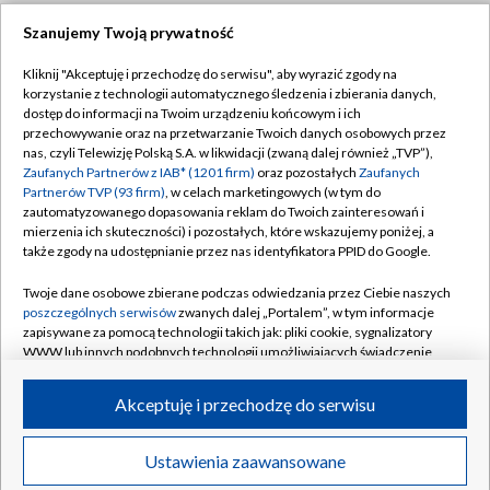
Szanujemy Twoją prywatność
Dołącz do nas:
Kliknij "Akceptuję i przechodzę do serwisu", aby wyrazić zgody na
korzystanie z technologii automatycznego śledzenia i zbierania danych,
TVP
dostęp do informacji na Twoim urządzeniu końcowym i ich
Abonament TVP
przechowywanie oraz na przetwarzanie Twoich danych osobowych przez
Regulamin TVP
nas, czyli Telewizję Polską S.A. w likwidacji (zwaną dalej również „TVP”),
Emisja w TVP
Zaufanych Partnerów z IAB* (1201 firm)
oraz pozostałych
Zaufanych
Polityka prywatności
Partnerów TVP (93 firm)
, w celach marketingowych (w tym do
Centrum informacji TVP
Moje zgody
zautomatyzowanego dopasowania reklam do Twoich zainteresowań i
mierzenia ich skuteczności) i pozostałych, które wskazujemy poniżej, a
Naziemna Telewizja Cyfrowa
Pomoc
także zgody na udostępnianie przez nas identyfikatora PPID do Google.
Sklep TVP
Biuro reklamy
Twoje dane osobowe zbierane podczas odwiedzania przez Ciebie naszych
Rada Programowa
poszczególnych serwisów
zwanych dalej „Portalem”, w tym informacje
Kontakt
zapisywane za pomocą technologii takich jak: pliki cookie, sygnalizatory
System NOS
WWW lub innych podobnych technologii umożliwiających świadczenie
dopasowanych i bezpiecznych usług, personalizację treści oraz reklam,
Informacje o nadawcy
Kanały
udostępnianie funkcji mediów społecznościowych oraz analizowanie
Akceptuję i przechodzę do serwisu
ruchu w Internecie.
Program dla prasy
©2026 Telewizja Polska S.A. w likwidacji
Biuro Reklamy
Twoje dane osobowe zbierane podczas odwiedzania przez Ciebie
Ustawienia zaawansowane
poszczególnych serwisów
na Portalu, takie jak adresy IP, identyfikatory
Ogłoszenie przetargowe