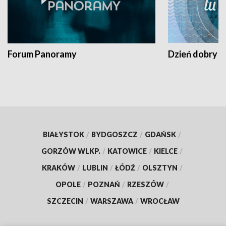
Forum Panoramy
Dzień dobry t
BIAŁYSTOK
/
BYDGOSZCZ
/
GDAŃSK
/
GORZÓW WLKP.
/
KATOWICE
/
KIELCE
/
KRAKÓW
/
LUBLIN
/
ŁÓDŹ
/
OLSZTYN
/
OPOLE
/
POZNAŃ
/
RZESZÓW
/
SZCZECIN
/
WARSZAWA
/
WROCŁAW