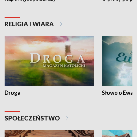
RELIGIA I WIARA
Droga
Słowo o Ewang
SPOŁECZEŃSTWO