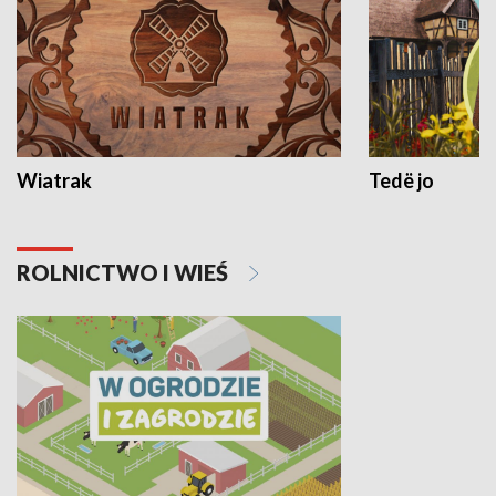
Wiatrak
Tedë jo
ROLNICTWO I WIEŚ