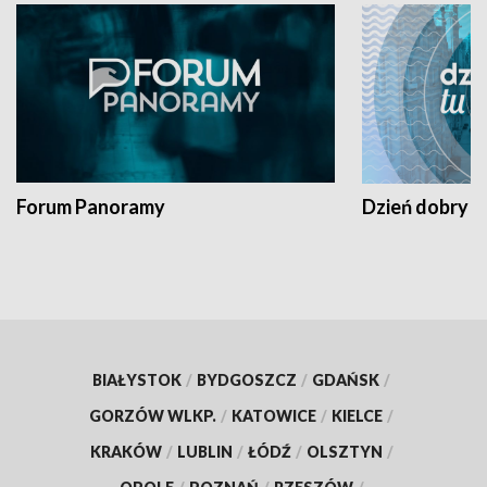
Forum Panoramy
Dzień dobry t
BIAŁYSTOK
/
BYDGOSZCZ
/
GDAŃSK
/
GORZÓW WLKP.
/
KATOWICE
/
KIELCE
/
KRAKÓW
/
LUBLIN
/
ŁÓDŹ
/
OLSZTYN
/