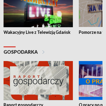
Wakacyjny Live z Telewizją Gdańsk
Pomorze na 
GOSPODARKA
Raport gospodarczy
O pracy po pr