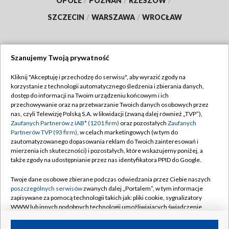
OPOLE
/
POZNAŃ
/
RZESZÓW
/
SZCZECIN
/
WARSZAWA
/
WROCŁAW
Szanujemy Twoją prywatność
Dołącz do nas:
Kliknij "Akceptuję i przechodzę do serwisu", aby wyrazić zgody na
korzystanie z technologii automatycznego śledzenia i zbierania danych,
TVP
dostęp do informacji na Twoim urządzeniu końcowym i ich
Abonament TVP
przechowywanie oraz na przetwarzanie Twoich danych osobowych przez
Regulamin TVP
nas, czyli Telewizję Polską S.A. w likwidacji (zwaną dalej również „TVP”),
Emisja w TVP
Zaufanych Partnerów z IAB* (1201 firm)
oraz pozostałych
Zaufanych
Polityka prywatności
Partnerów TVP (93 firm)
, w celach marketingowych (w tym do
Centrum informacji TVP
Moje zgody
zautomatyzowanego dopasowania reklam do Twoich zainteresowań i
mierzenia ich skuteczności) i pozostałych, które wskazujemy poniżej, a
Naziemna Telewizja Cyfrowa
Pomoc
także zgody na udostępnianie przez nas identyfikatora PPID do Google.
Sklep TVP
Biuro reklamy
Twoje dane osobowe zbierane podczas odwiedzania przez Ciebie naszych
Rada Programowa
poszczególnych serwisów
zwanych dalej „Portalem”, w tym informacje
Kontakt
zapisywane za pomocą technologii takich jak: pliki cookie, sygnalizatory
System NOS
WWW lub innych podobnych technologii umożliwiających świadczenie
dopasowanych i bezpiecznych usług, personalizację treści oraz reklam,
Informacje o nadawcy
Kanały
udostępnianie funkcji mediów społecznościowych oraz analizowanie