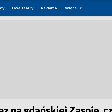
amy
Dwa Teatry
Reklama
Więcej
z na gdańskiej Zaspie, cz