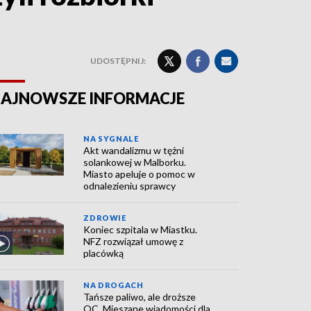
UDOSTĘPNIJ:
AJNOWSZE INFORMACJE
NA SYGNALE
Akt wandalizmu w tężni
solankowej w Malborku.
Miasto apeluje o pomoc w
odnalezieniu sprawcy
ZDROWIE
Koniec szpitala w Miastku.
NFZ rozwiązał umowę z
placówką
NA DROGACH
Tańsze paliwo, ale droższe
OC. Mieszane wiadomości dla