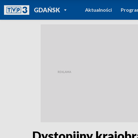
POWRÓT DO
GDAŃSK
Aktualności
Progr
TVP REGIONY
Dystopijny krajobra