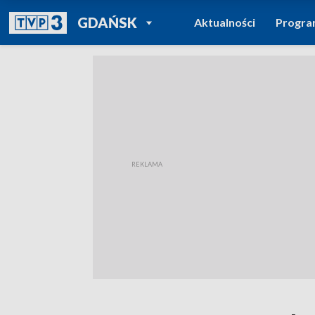
POWRÓT DO
GDAŃSK
Aktualności
Progr
TVP REGIONY