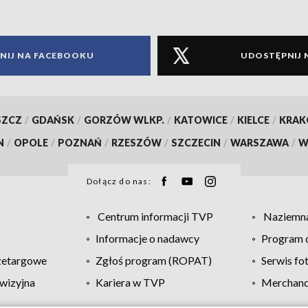
NIJ NA FACEBOOKU
UDOSTĘPNIJ 
SZCZ
/
GDAŃSK
/
GORZÓW WLKP.
/
KATOWICE
/
KIELCE
/
KRA
N
/
OPOLE
/
POZNAŃ
/
RZESZÓW
/
SZCZECIN
/
WARSZAWA
/
W
Dołącz do nas:
Centrum informacji TVP
Naziemna
Informacje o nadawcy
Program d
zetargowe
Zgłoś program (ROPAT)
Serwis fo
wizyjna
Kariera w TVP
Merchandi