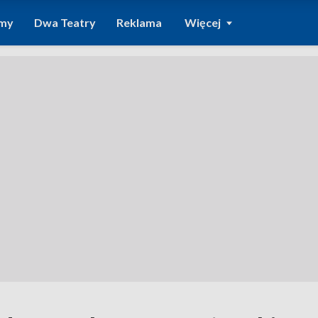
amy
Dwa Teatry
Reklama
Więcej