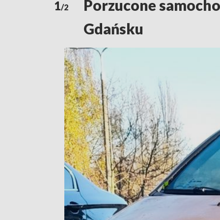
Porzucone samochod
1
/2
Gdańsku