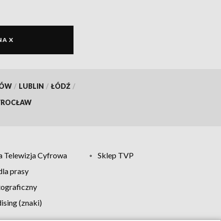
NA X
KÓW
/
LUBLIN
/
ŁÓDŹ
/
ROCŁAW
 Telewizja Cyfrowa
Sklep TVP
la prasy
tograficzny
sing (znaki)