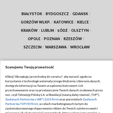
BIAŁYSTOK
/
BYDGOSZCZ
/
GDAŃSK
/
GORZÓW WLKP.
/
KATOWICE
/
KIELCE
/
KRAKÓW
/
LUBLIN
/
ŁÓDŹ
/
OLSZTYN
/
OPOLE
/
POZNAŃ
/
RZESZÓW
/
SZCZECIN
/
WARSZAWA
/
WROCŁAW
Szanujemy Twoją prywatność
Dołącz do nas:
Kliknij "Akceptuję i przechodzę do serwisu", aby wyrazić zgody na
korzystanie z technologii automatycznego śledzenia i zbierania danych,
TVP
dostęp do informacji na Twoim urządzeniu końcowym i ich
Abonament TVP
przechowywanie oraz na przetwarzanie Twoich danych osobowych przez
Regulamin TVP
nas, czyli Telewizję Polską S.A. w likwidacji (zwaną dalej również „TVP”),
Emisja w TVP
Polityka prywatności
Zaufanych Partnerów z IAB* (1201 firm)
oraz pozostałych
Zaufanych
Partnerów TVP (93 firm)
, w celach marketingowych (w tym do
Centrum informacji TVP
Moje zgody
zautomatyzowanego dopasowania reklam do Twoich zainteresowań i
mierzenia ich skuteczności) i pozostałych, które wskazujemy poniżej, a