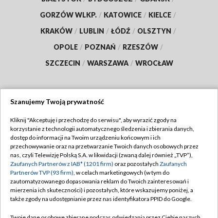
GORZÓW WLKP.
/
KATOWICE
/
KIELCE
/
KRAKÓW
/
LUBLIN
/
ŁÓDŹ
/
OLSZTYN
/
OPOLE
/
POZNAŃ
/
RZESZÓW
/
SZCZECIN
/
WARSZAWA
/
WROCŁAW
Szanujemy Twoją prywatność
Dołącz do nas:
Kliknij "Akceptuję i przechodzę do serwisu", aby wyrazić zgody na
korzystanie z technologii automatycznego śledzenia i zbierania danych,
TVP
dostęp do informacji na Twoim urządzeniu końcowym i ich
Abonament TVP
przechowywanie oraz na przetwarzanie Twoich danych osobowych przez
Regulamin TVP
nas, czyli Telewizję Polską S.A. w likwidacji (zwaną dalej również „TVP”),
Emisja w TVP
Zaufanych Partnerów z IAB* (1201 firm)
oraz pozostałych
Zaufanych
Polityka prywatności
Partnerów TVP (93 firm)
, w celach marketingowych (w tym do
Centrum informacji TVP
Moje zgody
zautomatyzowanego dopasowania reklam do Twoich zainteresowań i
mierzenia ich skuteczności) i pozostałych, które wskazujemy poniżej, a
Naziemna Telewizja Cyfrowa
Pomoc
także zgody na udostępnianie przez nas identyfikatora PPID do Google.
Sklep TVP
Biuro reklamy
Twoje dane osobowe zbierane podczas odwiedzania przez Ciebie naszych