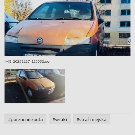
IMG_20251127_125532.jpg
#porzucone auta
#wraki
#straż miejska