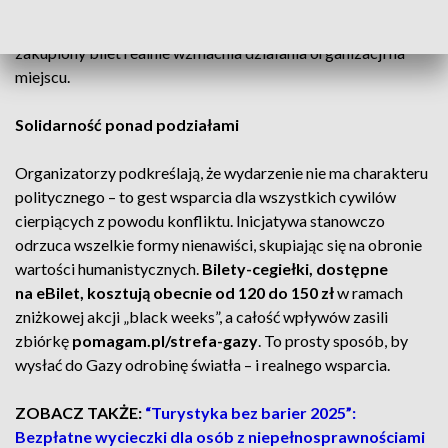
ratujące życie i wsparcie przy tysiącach porodów. Koncert w
ECS jest odpowiedzią na ten krytyczny moment, a każdy
zakupiony bilet realnie wzmacnia działania organizacji na
miejscu.
Solidarność ponad podziałami
Organizatorzy podkreślają, że wydarzenie nie ma charakteru
politycznego – to gest wsparcia dla wszystkich cywilów
cierpiących z powodu konfliktu. Inicjatywa stanowczo
odrzuca wszelkie formy nienawiści, skupiając się na obronie
wartości humanistycznych.
Bilety-cegiełki, dostępne
na eBilet, kosztują obecnie od 120 do 150
zł
w ramach
zniżkowej akcji „black weeks”, a całość wpływów zasili
zbiórkę
pomagam.pl/strefa-gazy
. To prosty sposób, by
wysłać do Gazy odrobinę światła – i realnego wsparcia.
ZOBACZ TAKŻE:
“Turystyka bez barier 2025”:
Bezpłatne wycieczki dla osób z niepełnosprawnościami