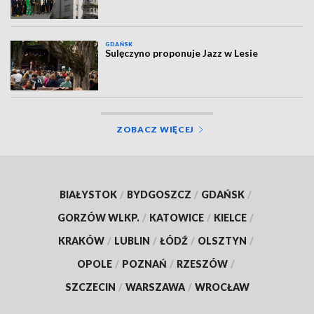
GDAŃSK
Sulęczyno proponuje Jazz w Lesie
ZOBACZ WIĘCEJ
BIAŁYSTOK
/
BYDGOSZCZ
/
GDAŃSK
/
GORZÓW WLKP.
/
KATOWICE
/
KIELCE
/
KRAKÓW
/
LUBLIN
/
ŁÓDŹ
/
OLSZTYN
/
OPOLE
/
POZNAŃ
/
RZESZÓW
/
SZCZECIN
/
WARSZAWA
/
WROCŁAW