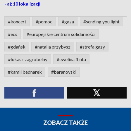
- aż 10 lokalizacji
#koncert
#pomoc
#gaza
#sending you light
#ecs
#europejskie centrum solidarności
#gdańsk
#natalia przybysz
#strefa gazy
#łukasz zagrobelny
#ewelina flinta
#kamil bednarek
#baranovski
ZOBACZ TAKŻE