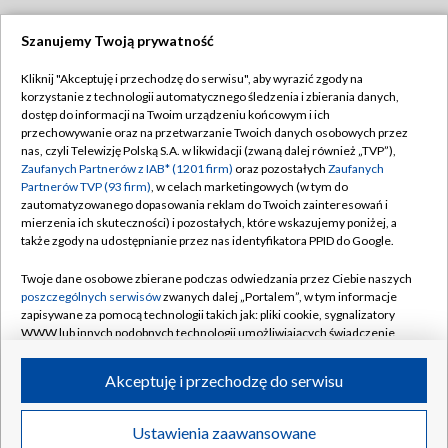
Szanujemy Twoją prywatność
Dołącz do nas:
Kliknij "Akceptuję i przechodzę do serwisu", aby wyrazić zgody na
korzystanie z technologii automatycznego śledzenia i zbierania danych,
TVP
dostęp do informacji na Twoim urządzeniu końcowym i ich
Abonament TVP
przechowywanie oraz na przetwarzanie Twoich danych osobowych przez
Regulamin TVP
nas, czyli Telewizję Polską S.A. w likwidacji (zwaną dalej również „TVP”),
Emisja w TVP
Polityka prywatności
Zaufanych Partnerów z IAB* (1201 firm)
oraz pozostałych
Zaufanych
Partnerów TVP (93 firm)
, w celach marketingowych (w tym do
Centrum informacji TVP
Moje zgody
zautomatyzowanego dopasowania reklam do Twoich zainteresowań i
mierzenia ich skuteczności) i pozostałych, które wskazujemy poniżej, a
Naziemna Telewizja Cyfrowa
Pomoc
także zgody na udostępnianie przez nas identyfikatora PPID do Google.
Sklep TVP
Biuro reklamy
Twoje dane osobowe zbierane podczas odwiedzania przez Ciebie naszych
Rada Programowa
Kontakt
poszczególnych serwisów
zwanych dalej „Portalem”, w tym informacje
zapisywane za pomocą technologii takich jak: pliki cookie, sygnalizatory
System NOS
WWW lub innych podobnych technologii umożliwiających świadczenie
dopasowanych i bezpiecznych usług, personalizację treści oraz reklam,
Informacje o nadawcy
Kanały
udostępnianie funkcji mediów społecznościowych oraz analizowanie
Akceptuję i przechodzę do serwisu
ruchu w Internecie.
Program dla prasy
©2026 Telewizja Polska S.A. w likwidacji
Biuro Reklamy
Twoje dane osobowe zbierane podczas odwiedzania przez Ciebie
Ustawienia zaawansowane
poszczególnych serwisów
na Portalu, takie jak adresy IP, identyfikatory