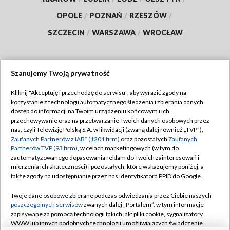
OPOLE
/
POZNAŃ
/
RZESZÓW
/
SZCZECIN
/
WARSZAWA
/
WROCŁAW
Szanujemy Twoją prywatność
Dołącz do nas:
Kliknij "Akceptuję i przechodzę do serwisu", aby wyrazić zgody na
korzystanie z technologii automatycznego śledzenia i zbierania danych,
TVP
dostęp do informacji na Twoim urządzeniu końcowym i ich
Abonament TVP
przechowywanie oraz na przetwarzanie Twoich danych osobowych przez
Regulamin TVP
nas, czyli Telewizję Polską S.A. w likwidacji (zwaną dalej również „TVP”),
Emisja w TVP
Zaufanych Partnerów z IAB* (1201 firm)
oraz pozostałych
Zaufanych
Polityka prywatności
Partnerów TVP (93 firm)
, w celach marketingowych (w tym do
Centrum informacji TVP
Moje zgody
zautomatyzowanego dopasowania reklam do Twoich zainteresowań i
mierzenia ich skuteczności) i pozostałych, które wskazujemy poniżej, a
Naziemna Telewizja Cyfrowa
Pomoc
także zgody na udostępnianie przez nas identyfikatora PPID do Google.
Sklep TVP
Biuro reklamy
Twoje dane osobowe zbierane podczas odwiedzania przez Ciebie naszych
Rada Programowa
poszczególnych serwisów
zwanych dalej „Portalem”, w tym informacje
Kontakt
zapisywane za pomocą technologii takich jak: pliki cookie, sygnalizatory
System NOS
WWW lub innych podobnych technologii umożliwiających świadczenie