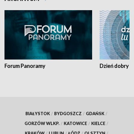
Forum Panoramy
Dzień dobry t
BIAŁYSTOK
/
BYDGOSZCZ
/
GDAŃSK
/
GORZÓW WLKP.
/
KATOWICE
/
KIELCE
/
KRAKÓW
/
LUBLIN
/
ŁÓDŹ
/
OLSZTYN
/