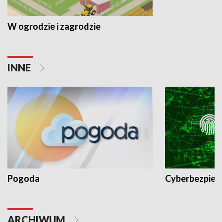
W ogrodzie i zagrodzie
INNE
Pogoda
Cyberbezpiec
ARCHIWUM