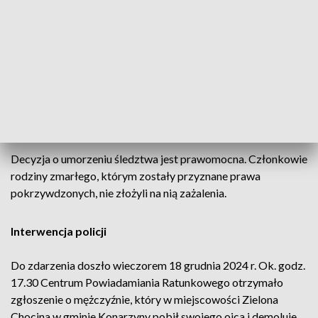
biegłego z zakresu taktyki i technik interwencji policji, z
której wynikało, że „przeprowadzona interwencja przebiegła
w sposób prawidłowy, zgodny z przepisami prawa”. Biegły
ocenił, że zastosowane środki były adekwatne do zaistniałej
sytuacji. Policjant użył broni palnej, bo istniało bezpośrednie
zagrożenie życia drugiego z funkcjonariuszy. Przy czym to
użycie broni było poprzedzone bezskutecznymi wezwaniami
i ostrzeżeniami.
Decyzja o umorzeniu śledztwa jest prawomocna. Członkowie
rodziny zmarłego, którym zostały przyznane prawa
pokrzywdzonych, nie złożyli na nią zażalenia.
Interwencja policji
Do zdarzenia doszło wieczorem 18 grudnia 2024 r. Ok. godz.
17.30 Centrum Powiadamiania Ratunkowego otrzymało
zgłoszenie o mężczyźnie, który w miejscowości Zielona
Chocina w gminie Konarzyny pobił swojego ojca i demoluje