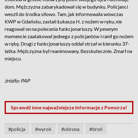
dom. Mężczyzna zabarykadował się w budynku. Policjanci
weszli do środka siłowo. Tam, jak informowała wówczas
KWP w Gdańsku, zastali Łukasza H. z nożem w ręku, nie
reagował on na polecenia funkcjonariuszy. W pewnym
momencie zaatakował jednego z policjantów i ranił go nożem
w rękę. Drugi z funkcjonariuszy oddał strzał w kierunku 37-
latka. Mężczyzna był reanimowany. Bezskutecznie. Zmarł na
miejscu.
źródło: PAP
Sprawdź inne najważniejsze informacje z Pomorza!
#policja
#wyrok
#obrona
#broń