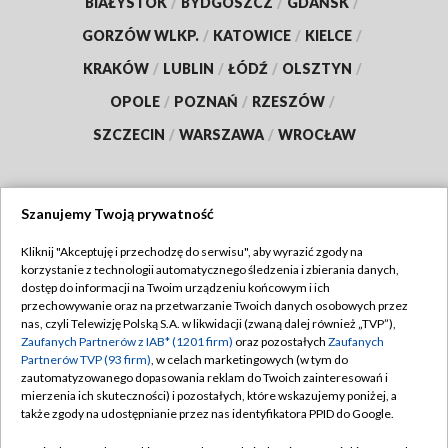
BIAŁYSTOK
/
BYDGOSZCZ
/
GDAŃSK
/
GORZÓW WLKP.
/
KATOWICE
/
KIELCE
/
KRAKÓW
/
LUBLIN
/
ŁÓDŹ
/
OLSZTYN
/
OPOLE
/
POZNAŃ
/
RZESZÓW
/
SZCZECIN
/
WARSZAWA
/
WROCŁAW
Szanujemy Twoją prywatność
Dołącz do nas:
Kliknij "Akceptuję i przechodzę do serwisu", aby wyrazić zgody na
korzystanie z technologii automatycznego śledzenia i zbierania danych,
TVP
dostęp do informacji na Twoim urządzeniu końcowym i ich
Abonament TVP
przechowywanie oraz na przetwarzanie Twoich danych osobowych przez
Regulamin TVP
nas, czyli Telewizję Polską S.A. w likwidacji (zwaną dalej również „TVP”),
Emisja w TVP
Polityka prywatności
Zaufanych Partnerów z IAB* (1201 firm)
oraz pozostałych
Zaufanych
Partnerów TVP (93 firm)
, w celach marketingowych (w tym do
Centrum informacji TVP
Moje zgody
zautomatyzowanego dopasowania reklam do Twoich zainteresowań i
mierzenia ich skuteczności) i pozostałych, które wskazujemy poniżej, a
Naziemna Telewizja Cyfrowa
Pomoc
także zgody na udostępnianie przez nas identyfikatora PPID do Google.
Sklep TVP
Biuro reklamy