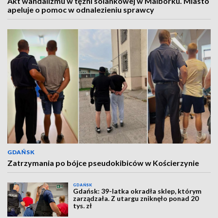
Akt wandalizmu w tężni solankowej w Malborku. Miasto
apeluje o pomoc w odnalezieniu sprawcy
GDAŃSK
Zatrzymania po bójce pseudokibiców w Kościerzynie
GDAŃSK
Gdańsk: 39-latka okradła sklep, którym
zarządzała. Z utargu zniknęło ponad 20
tys. zł