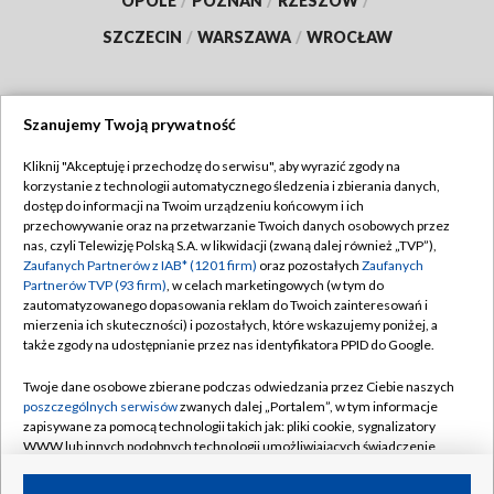
OPOLE
/
POZNAŃ
/
RZESZÓW
/
SZCZECIN
/
WARSZAWA
/
WROCŁAW
Szanujemy Twoją prywatność
Dołącz do nas:
Kliknij "Akceptuję i przechodzę do serwisu", aby wyrazić zgody na
korzystanie z technologii automatycznego śledzenia i zbierania danych,
TVP
dostęp do informacji na Twoim urządzeniu końcowym i ich
Abonament TVP
przechowywanie oraz na przetwarzanie Twoich danych osobowych przez
Regulamin TVP
nas, czyli Telewizję Polską S.A. w likwidacji (zwaną dalej również „TVP”),
Emisja w TVP
Zaufanych Partnerów z IAB* (1201 firm)
oraz pozostałych
Zaufanych
Polityka prywatności
Partnerów TVP (93 firm)
, w celach marketingowych (w tym do
Centrum informacji TVP
Moje zgody
zautomatyzowanego dopasowania reklam do Twoich zainteresowań i
mierzenia ich skuteczności) i pozostałych, które wskazujemy poniżej, a
Naziemna Telewizja Cyfrowa
Pomoc
także zgody na udostępnianie przez nas identyfikatora PPID do Google.
Sklep TVP
Biuro reklamy
Twoje dane osobowe zbierane podczas odwiedzania przez Ciebie naszych
Rada Programowa
poszczególnych serwisów
zwanych dalej „Portalem”, w tym informacje
Kontakt
zapisywane za pomocą technologii takich jak: pliki cookie, sygnalizatory
System NOS
WWW lub innych podobnych technologii umożliwiających świadczenie
dopasowanych i bezpiecznych usług, personalizację treści oraz reklam,
Informacje o nadawcy
Kanały
udostępnianie funkcji mediów społecznościowych oraz analizowanie