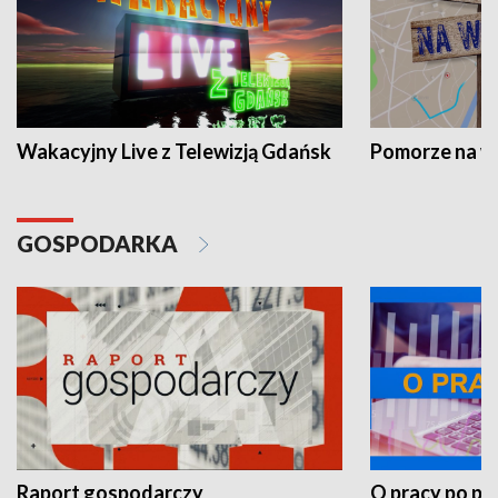
Wakacyjny Live z Telewizją Gdańsk
Pomorze na 
GOSPODARKA
Raport gospodarczy
O pracy po pr