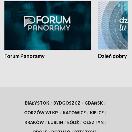
Forum Panoramy
Dzień dobry t
BIAŁYSTOK
/
BYDGOSZCZ
/
GDAŃSK
/
GORZÓW WLKP.
/
KATOWICE
/
KIELCE
/
KRAKÓW
/
LUBLIN
/
ŁÓDŹ
/
OLSZTYN
/