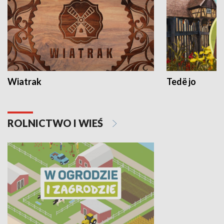
Wiatrak
Tedë jo
ROLNICTWO I WIEŚ