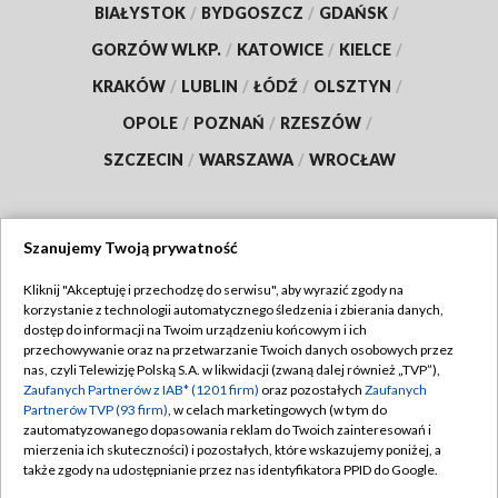
BIAŁYSTOK
/
BYDGOSZCZ
/
GDAŃSK
/
GORZÓW WLKP.
/
KATOWICE
/
KIELCE
/
KRAKÓW
/
LUBLIN
/
ŁÓDŹ
/
OLSZTYN
/
OPOLE
/
POZNAŃ
/
RZESZÓW
/
SZCZECIN
/
WARSZAWA
/
WROCŁAW
Szanujemy Twoją prywatność
Dołącz do nas:
Kliknij "Akceptuję i przechodzę do serwisu", aby wyrazić zgody na
korzystanie z technologii automatycznego śledzenia i zbierania danych,
TVP
dostęp do informacji na Twoim urządzeniu końcowym i ich
Abonament TVP
przechowywanie oraz na przetwarzanie Twoich danych osobowych przez
Regulamin TVP
nas, czyli Telewizję Polską S.A. w likwidacji (zwaną dalej również „TVP”),
Emisja w TVP
Zaufanych Partnerów z IAB* (1201 firm)
oraz pozostałych
Zaufanych
Polityka prywatności
Partnerów TVP (93 firm)
, w celach marketingowych (w tym do
Centrum informacji TVP
Moje zgody
zautomatyzowanego dopasowania reklam do Twoich zainteresowań i
mierzenia ich skuteczności) i pozostałych, które wskazujemy poniżej, a
Naziemna Telewizja Cyfrowa
Pomoc
także zgody na udostępnianie przez nas identyfikatora PPID do Google.
Sklep TVP