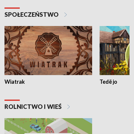
SPOŁECZEŃSTWO
Wiatrak
Tedë jo
ROLNICTWO I WIEŚ