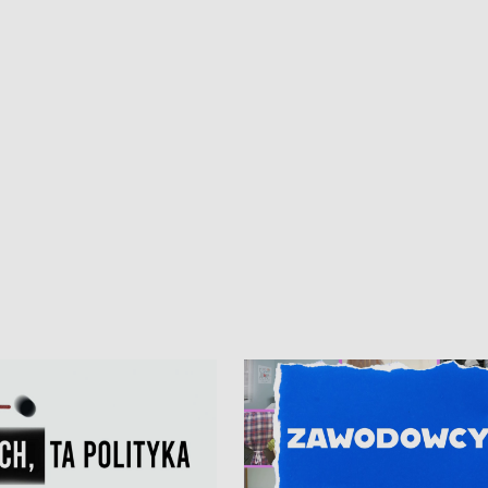
• Gdynia z lat 30. w
ikonie