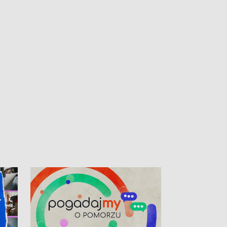
kardiologiczny dla Puckiego Szpitala • Na
witali Tour de P
Pomorzu znów rekordowe upały