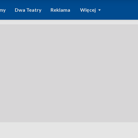
amy
Dwa Teatry
Reklama
Więcej