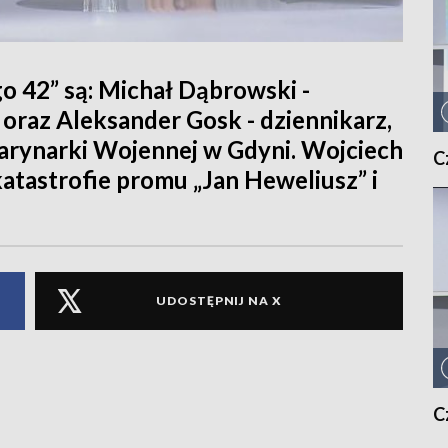
 42” są: Michał Dąbrowski -
r oraz Aleksander Gosk - dziennikarz,
rynarki Wojennej w Gdyni. Wojciech
C
katastrofie promu „Jan Heweliusz” i
UDOSTĘPNIJ NA X
C