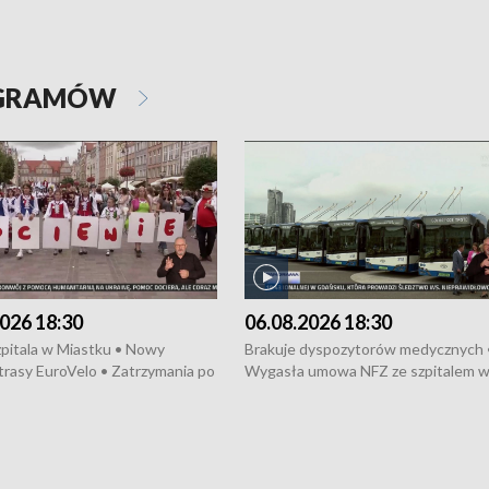
OGRAMÓW
026 18:30
06.08.2026 18:30
pitala w Miastku • Nowy
Brakuje dyspozytorów medycznych 
trasy EuroVelo • Zatrzymania po
Wygasła umowa NFZ ze szpitalem 
ościerzynie • Mieszkańcy
Miastku • Otwarto Morski Terminal
ą przeciwko budowie trasy
Przeładunkowy • Budowa morskiej 
wej • Kolejne konwoje
wiatrowej • Korki na gdańskich Sto
ne z Trójmiasta na Ukrainę •
Niebezpieczne zachowania na torac
ciewia na Jarmarku św.
Dziewięć nowych „trajtków” dla Gdy