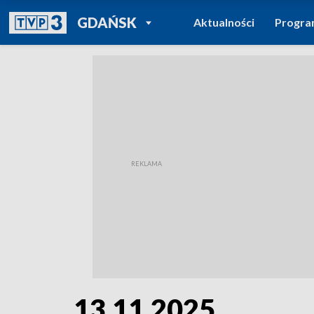
POWRÓT DO
GDAŃSK
Aktualności
Progr
TVP REGIONY
13.11.2025