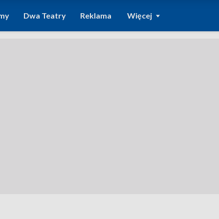
amy
Dwa Teatry
Reklama
Więcej