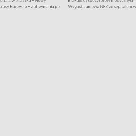
pitala w Miastku • Nowy
Brakuje dyspozytorów medycznych 
trasy EuroVelo • Zatrzymania po
Wygasła umowa NFZ ze szpitalem 
ościerzynie • Mieszkańcy
Miastku • Otwarto Morski Terminal
ą przeciwko budowie trasy
Przeładunkowy • Budowa morskiej 
wej • Kolejne konwoje
wiatrowej • Korki na gdańskich Sto
ne z Trójmiasta na Ukrainę •
Niebezpieczne zachowania na torac
ciewia na Jarmarku św.
Dziewięć nowych „trajtków” dla Gdy
• Gdynia z lat 30. w
ikonie