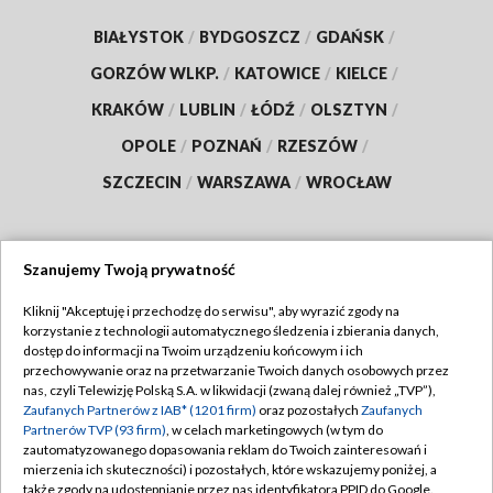
BIAŁYSTOK
/
BYDGOSZCZ
/
GDAŃSK
/
GORZÓW WLKP.
/
KATOWICE
/
KIELCE
/
KRAKÓW
/
LUBLIN
/
ŁÓDŹ
/
OLSZTYN
/
OPOLE
/
POZNAŃ
/
RZESZÓW
/
SZCZECIN
/
WARSZAWA
/
WROCŁAW
Szanujemy Twoją prywatność
Dołącz do nas:
Kliknij "Akceptuję i przechodzę do serwisu", aby wyrazić zgody na
korzystanie z technologii automatycznego śledzenia i zbierania danych,
TVP
dostęp do informacji na Twoim urządzeniu końcowym i ich
Abonament TVP
przechowywanie oraz na przetwarzanie Twoich danych osobowych przez
Regulamin TVP
nas, czyli Telewizję Polską S.A. w likwidacji (zwaną dalej również „TVP”),
Emisja w TVP
Zaufanych Partnerów z IAB* (1201 firm)
oraz pozostałych
Zaufanych
Polityka prywatności
Partnerów TVP (93 firm)
, w celach marketingowych (w tym do
Centrum informacji TVP
Moje zgody
zautomatyzowanego dopasowania reklam do Twoich zainteresowań i
mierzenia ich skuteczności) i pozostałych, które wskazujemy poniżej, a
Naziemna Telewizja Cyfrowa
Pomoc
także zgody na udostępnianie przez nas identyfikatora PPID do Google.