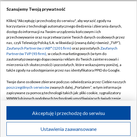
Szanujemy Twoją prywatność
Dołącz do nas:
Kliknij "Akceptuję i przechodzę do serwisu", aby wyrazić zgody na
korzystanie z technologii automatycznego śledzenia i zbierania danych,
TVP
dostęp do informacji na Twoim urządzeniu końcowym i ich
Abonament TVP
przechowywanie oraz na przetwarzanie Twoich danych osobowych przez
Regulamin TVP
nas, czyli Telewizję Polską S.A. w likwidacji (zwaną dalej również „TVP”),
Emisja w TVP
Zaufanych Partnerów z IAB* (1201 firm)
oraz pozostałych
Zaufanych
Polityka prywatności
Partnerów TVP (93 firm)
, w celach marketingowych (w tym do
Centrum informacji TVP
Moje zgody
zautomatyzowanego dopasowania reklam do Twoich zainteresowań i
mierzenia ich skuteczności) i pozostałych, które wskazujemy poniżej, a
Naziemna Telewizja Cyfrowa
Pomoc
także zgody na udostępnianie przez nas identyfikatora PPID do Google.
Sklep TVP
Biuro reklamy
Twoje dane osobowe zbierane podczas odwiedzania przez Ciebie naszych
Rada Programowa
poszczególnych serwisów
zwanych dalej „Portalem”, w tym informacje
Kontakt
zapisywane za pomocą technologii takich jak: pliki cookie, sygnalizatory
System NOS
WWW lub innych podobnych technologii umożliwiających świadczenie
dopasowanych i bezpiecznych usług, personalizację treści oraz reklam,
Informacje o nadawcy
Kanały
udostępnianie funkcji mediów społecznościowych oraz analizowanie
Akceptuję i przechodzę do serwisu
ruchu w Internecie.
Program dla prasy
©2026 Telewizja Polska S.A. w likwidacji
Biuro Reklamy
Twoje dane osobowe zbierane podczas odwiedzania przez Ciebie
Ustawienia zaawansowane
poszczególnych serwisów
na Portalu, takie jak adresy IP, identyfikatory
Ogłoszenie przetargowe