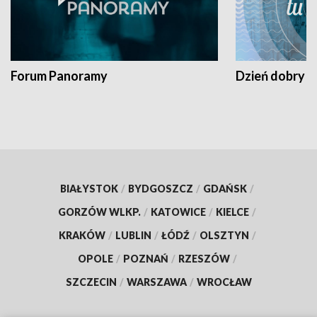
Forum Panoramy
Dzień dobry t
BIAŁYSTOK
/
BYDGOSZCZ
/
GDAŃSK
/
GORZÓW WLKP.
/
KATOWICE
/
KIELCE
/
KRAKÓW
/
LUBLIN
/
ŁÓDŹ
/
OLSZTYN
/
OPOLE
/
POZNAŃ
/
RZESZÓW
/
SZCZECIN
/
WARSZAWA
/
WROCŁAW