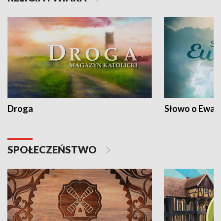
Droga
Słowo o Ewang
SPOŁECZEŃSTWO