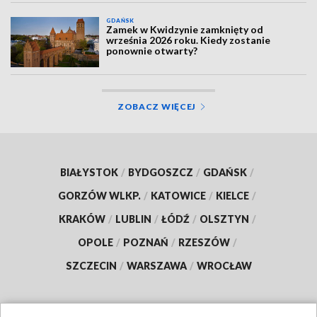
GDAŃSK
Zamek w Kwidzynie zamknięty od
września 2026 roku. Kiedy zostanie
ponownie otwarty?
ZOBACZ WIĘCEJ
BIAŁYSTOK
/
BYDGOSZCZ
/
GDAŃSK
/
GORZÓW WLKP.
/
KATOWICE
/
KIELCE
/
KRAKÓW
/
LUBLIN
/
ŁÓDŹ
/
OLSZTYN
/
OPOLE
/
POZNAŃ
/
RZESZÓW
/
SZCZECIN
/
WARSZAWA
/
WROCŁAW