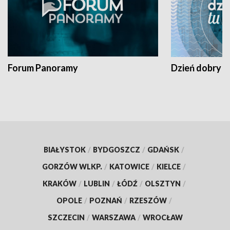
Forum Panoramy
Dzień dobry t
BIAŁYSTOK
/
BYDGOSZCZ
/
GDAŃSK
/
GORZÓW WLKP.
/
KATOWICE
/
KIELCE
/
KRAKÓW
/
LUBLIN
/
ŁÓDŹ
/
OLSZTYN
/
OPOLE
/
POZNAŃ
/
RZESZÓW
/
SZCZECIN
/
WARSZAWA
/
WROCŁAW