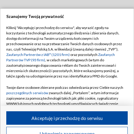
Szanujemy Twoją prywatność
Dołącz do nas:
Kliknij "Akceptuję i przechodzę do serwisu", aby wyrazić zgody na
korzystanie z technologii automatycznego śledzenia i zbierania danych,
TVP
dostęp do informacji na Twoim urządzeniu końcowym i ich
Abonament TVP
przechowywanie oraz na przetwarzanie Twoich danych osobowych przez
Regulamin TVP
nas, czyli Telewizję Polską S.A. w likwidacji (zwaną dalej również „TVP”),
Emisja w TVP
Zaufanych Partnerów z IAB* (1201 firm)
oraz pozostałych
Zaufanych
Polityka prywatności
Partnerów TVP (93 firm)
, w celach marketingowych (w tym do
Centrum informacji TVP
Moje zgody
zautomatyzowanego dopasowania reklam do Twoich zainteresowań i
mierzenia ich skuteczności) i pozostałych, które wskazujemy poniżej, a
Naziemna Telewizja Cyfrowa
Pomoc
także zgody na udostępnianie przez nas identyfikatora PPID do Google.
Sklep TVP
Biuro reklamy
Twoje dane osobowe zbierane podczas odwiedzania przez Ciebie naszych
Rada Programowa
poszczególnych serwisów
zwanych dalej „Portalem”, w tym informacje
Kontakt
zapisywane za pomocą technologii takich jak: pliki cookie, sygnalizatory
System NOS
WWW lub innych podobnych technologii umożliwiających świadczenie
dopasowanych i bezpiecznych usług, personalizację treści oraz reklam,
Informacje o nadawcy
Kanały
udostępnianie funkcji mediów społecznościowych oraz analizowanie
Akceptuję i przechodzę do serwisu
ruchu w Internecie.
Program dla prasy
©2026 Telewizja Polska S.A. w likwidacji
Biuro Reklamy
Twoje dane osobowe zbierane podczas odwiedzania przez Ciebie
Ustawienia zaawansowane