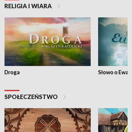
RELIGIA I WIARA
Droga
Słowo o Ewang
SPOŁECZEŃSTWO