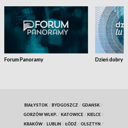
Forum Panoramy
Dzień dobry t
BIAŁYSTOK
/
BYDGOSZCZ
/
GDAŃSK
/
GORZÓW WLKP.
/
KATOWICE
/
KIELCE
/
KRAKÓW
/
LUBLIN
/
ŁÓDŹ
/
OLSZTYN
/