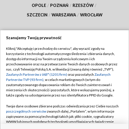
OPOLE
/
POZNAŃ
/
RZESZÓW
/
SZCZECIN
/
WARSZAWA
/
WROCŁAW
Szanujemy Twoją prywatność
Dołącz do nas:
Kliknij "Akceptuję i przechodzę do serwisu", aby wyrazić zgody na
korzystanie z technologii automatycznego śledzenia i zbierania danych,
TVP
dostęp do informacji na Twoim urządzeniu końcowym i ich
Abonament TVP
przechowywanie oraz na przetwarzanie Twoich danych osobowych przez
Regulamin TVP
nas, czyli Telewizję Polską S.A. w likwidacji (zwaną dalej również „TVP”),
Emisja w TVP
Zaufanych Partnerów z IAB* (1201 firm)
oraz pozostałych
Zaufanych
Polityka prywatności
Partnerów TVP (93 firm)
, w celach marketingowych (w tym do
Centrum informacji TVP
Moje zgody
zautomatyzowanego dopasowania reklam do Twoich zainteresowań i
mierzenia ich skuteczności) i pozostałych, które wskazujemy poniżej, a
Naziemna Telewizja Cyfrowa
Pomoc
także zgody na udostępnianie przez nas identyfikatora PPID do Google.
Sklep TVP
Biuro reklamy
Twoje dane osobowe zbierane podczas odwiedzania przez Ciebie naszych
Rada Programowa
poszczególnych serwisów
zwanych dalej „Portalem”, w tym informacje
Kontakt
zapisywane za pomocą technologii takich jak: pliki cookie, sygnalizatory
System NOS
WWW lub innych podobnych technologii umożliwiających świadczenie
dopasowanych i bezpiecznych usług, personalizację treści oraz reklam,
Informacje o nadawcy