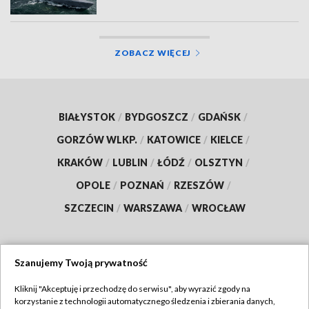
ZOBACZ WIĘCEJ
BIAŁYSTOK
/
BYDGOSZCZ
/
GDAŃSK
/
GORZÓW WLKP.
/
KATOWICE
/
KIELCE
/
KRAKÓW
/
LUBLIN
/
ŁÓDŹ
/
OLSZTYN
/
OPOLE
/
POZNAŃ
/
RZESZÓW
/
SZCZECIN
/
WARSZAWA
/
WROCŁAW
Szanujemy Twoją prywatność
Dołącz do nas:
Kliknij "Akceptuję i przechodzę do serwisu", aby wyrazić zgody na
korzystanie z technologii automatycznego śledzenia i zbierania danych,
TVP