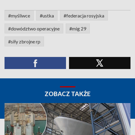
#myśliwce
#ustka
#federacja rosyjska
#dowództwo operacyjne
#mig 29
#siły zbrojne rp
ZOBACZ TAKŻE