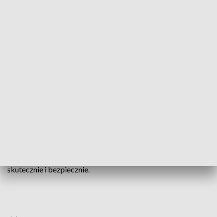
naruszyli naszej przestrzeni powietrznej i
do takiego naruszenia wczoraj nie doszło,
dzięki właśnie chociażby naszej
obecności.
- podał ppłk
Jacek Goryszewski
, rzecznik prasowy
Dowództwa Operacyjnego.
Jak podkreśliło w komunikacie Dowództwo Operacyjne,
dzięki „
wysokiej gotowości bojowej, profesjonalizmowi
pilotów oraz sprawnemu funkcjonowaniu systemu obrony
powietrznej
”, działania zostały przeprowadzone szybko,
skutecznie i bezpiecznie.