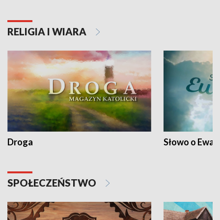
RELIGIA I WIARA
Droga
Słowo o Ewang
SPOŁECZEŃSTWO