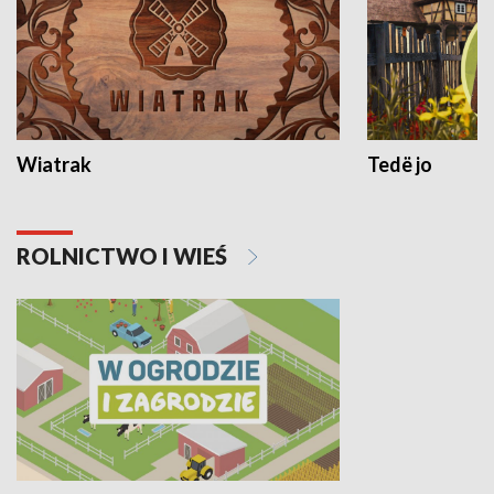
Wiatrak
Tedë jo
ROLNICTWO I WIEŚ