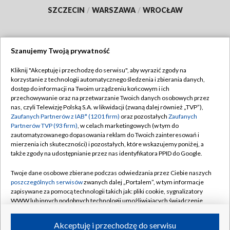
SZCZECIN
/
WARSZAWA
/
WROCŁAW
Szanujemy Twoją prywatność
Dołącz do nas:
Kliknij "Akceptuję i przechodzę do serwisu", aby wyrazić zgody na
korzystanie z technologii automatycznego śledzenia i zbierania danych,
TVP
dostęp do informacji na Twoim urządzeniu końcowym i ich
Abonament TVP
przechowywanie oraz na przetwarzanie Twoich danych osobowych przez
Regulamin TVP
nas, czyli Telewizję Polską S.A. w likwidacji (zwaną dalej również „TVP”),
Emisja w TVP
Zaufanych Partnerów z IAB* (1201 firm)
oraz pozostałych
Zaufanych
Polityka prywatności
Partnerów TVP (93 firm)
, w celach marketingowych (w tym do
Centrum informacji TVP
Moje zgody
zautomatyzowanego dopasowania reklam do Twoich zainteresowań i
mierzenia ich skuteczności) i pozostałych, które wskazujemy poniżej, a
Naziemna Telewizja Cyfrowa
Pomoc
także zgody na udostępnianie przez nas identyfikatora PPID do Google.
Sklep TVP
Biuro reklamy
Twoje dane osobowe zbierane podczas odwiedzania przez Ciebie naszych
Rada Programowa
poszczególnych serwisów
zwanych dalej „Portalem”, w tym informacje
Kontakt
zapisywane za pomocą technologii takich jak: pliki cookie, sygnalizatory
System NOS
WWW lub innych podobnych technologii umożliwiających świadczenie
dopasowanych i bezpiecznych usług, personalizację treści oraz reklam,
Informacje o nadawcy
Kanały
udostępnianie funkcji mediów społecznościowych oraz analizowanie
Akceptuję i przechodzę do serwisu
ruchu w Internecie.
Program dla prasy