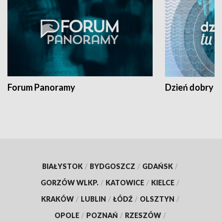
Forum Panoramy
Dzień dobry t
BIAŁYSTOK
/
BYDGOSZCZ
/
GDAŃSK
/
GORZÓW WLKP.
/
KATOWICE
/
KIELCE
/
KRAKÓW
/
LUBLIN
/
ŁÓDŹ
/
OLSZTYN
/
OPOLE
/
POZNAŃ
/
RZESZÓW
/