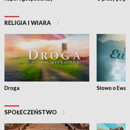
RELIGIA I WIARA
Droga
Słowo o Ewang
SPOŁECZEŃSTWO