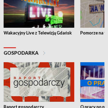
Wakacyjny Live z Telewizją Gdańsk
Pomorze na 
GOSPODARKA
Raport gospodarczy
O pracy po pr