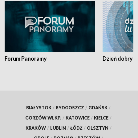
Forum Panoramy
Dzień dobry t
BIAŁYSTOK
/
BYDGOSZCZ
/
GDAŃSK
/
GORZÓW WLKP.
/
KATOWICE
/
KIELCE
/
KRAKÓW
/
LUBLIN
/
ŁÓDŹ
/
OLSZTYN
/