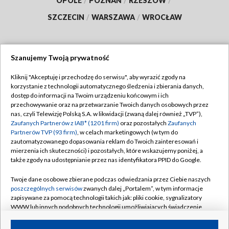
OPOLE
/
POZNAŃ
/
RZESZÓW
/
SZCZECIN
/
WARSZAWA
/
WROCŁAW
Szanujemy Twoją prywatność
Dołącz do nas:
Kliknij "Akceptuję i przechodzę do serwisu", aby wyrazić zgody na
korzystanie z technologii automatycznego śledzenia i zbierania danych,
TVP
dostęp do informacji na Twoim urządzeniu końcowym i ich
Abonament TVP
przechowywanie oraz na przetwarzanie Twoich danych osobowych przez
Regulamin TVP
nas, czyli Telewizję Polską S.A. w likwidacji (zwaną dalej również „TVP”),
Emisja w TVP
Zaufanych Partnerów z IAB* (1201 firm)
oraz pozostałych
Zaufanych
Polityka prywatności
Partnerów TVP (93 firm)
, w celach marketingowych (w tym do
Centrum informacji TVP
Moje zgody
zautomatyzowanego dopasowania reklam do Twoich zainteresowań i
mierzenia ich skuteczności) i pozostałych, które wskazujemy poniżej, a
Naziemna Telewizja Cyfrowa
Pomoc
także zgody na udostępnianie przez nas identyfikatora PPID do Google.
Sklep TVP
Biuro reklamy
Twoje dane osobowe zbierane podczas odwiedzania przez Ciebie naszych
Rada Programowa
poszczególnych serwisów
zwanych dalej „Portalem”, w tym informacje
Kontakt
zapisywane za pomocą technologii takich jak: pliki cookie, sygnalizatory
System NOS
WWW lub innych podobnych technologii umożliwiających świadczenie
dopasowanych i bezpiecznych usług, personalizację treści oraz reklam,
Informacje o nadawcy
Kanały
udostępnianie funkcji mediów społecznościowych oraz analizowanie