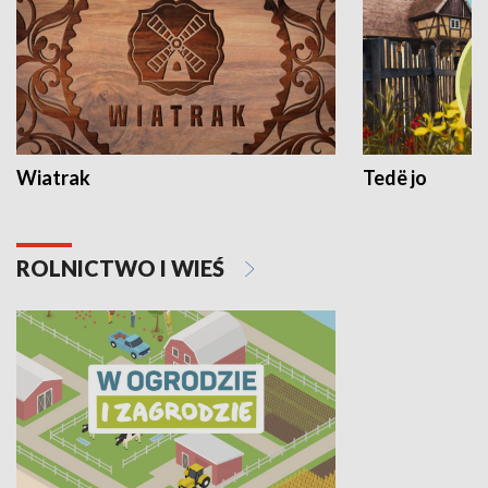
Wiatrak
Tedë jo
ROLNICTWO I WIEŚ