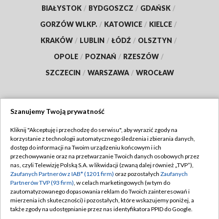
BIAŁYSTOK
/
BYDGOSZCZ
/
GDAŃSK
/
GORZÓW WLKP.
/
KATOWICE
/
KIELCE
/
KRAKÓW
/
LUBLIN
/
ŁÓDŹ
/
OLSZTYN
/
OPOLE
/
POZNAŃ
/
RZESZÓW
/
SZCZECIN
/
WARSZAWA
/
WROCŁAW
Szanujemy Twoją prywatność
Dołącz do nas:
Kliknij "Akceptuję i przechodzę do serwisu", aby wyrazić zgody na
korzystanie z technologii automatycznego śledzenia i zbierania danych,
TVP
dostęp do informacji na Twoim urządzeniu końcowym i ich
Abonament TVP
przechowywanie oraz na przetwarzanie Twoich danych osobowych przez
Regulamin TVP
nas, czyli Telewizję Polską S.A. w likwidacji (zwaną dalej również „TVP”),
Emisja w TVP
Polityka prywatności
Zaufanych Partnerów z IAB* (1201 firm)
oraz pozostałych
Zaufanych
Partnerów TVP (93 firm)
, w celach marketingowych (w tym do
Centrum informacji TVP
Moje zgody
zautomatyzowanego dopasowania reklam do Twoich zainteresowań i
mierzenia ich skuteczności) i pozostałych, które wskazujemy poniżej, a
Naziemna Telewizja Cyfrowa
Pomoc
także zgody na udostępnianie przez nas identyfikatora PPID do Google.