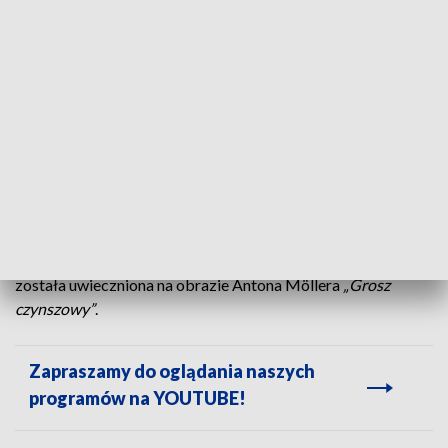
prace zaczną się wkrótce
Fundamenty Bramy Długoulicznej, rozebrane około 1611
roku stały się podłożem obecnej Złotej Bramy. Gotycka
Brama Długouliczna miała dwa piętra i została zwieńczona
czterospadowym dachem, była główną i jedyną w tym
okresie bramą prowadzącą do Gdańska. Jej żelazne wrota
służyły obronie miasta. Pełniła też funkcję reprezentacyjną.
Brama Długouliczna
została uwieczniona na obrazie Antona Möllera
„Grosz
czynszowy”
.
Zapraszamy do oglądania naszych
programów na YOUTUBE!