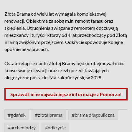
Złota Brama od wielu lat wymagała kompleksowej
renowacji. Obiekt ma za sobą m.in. remont tarasu oraz
sklepienia. Utrudnienia związane z remontem odczuwają
mieszkańcy i turyści, którzy od 4 lat przechodzący pod Złotą
Bramą zwężonym przejściem. Odkrycie spowoduje kolejne
opóźnienie w pracach.
Ostatni etap remontu Złotej Bramy będzie obejmował m.in.
konserwację elewacji oraz rzeźb przedstawiających
alegoryczne postacie. Ma zakończyć się w 2028.
Sprawdź inne najważniejsze informacje z Pomorza!
#gdańsk
#złota brama
#brama długouliczna
#archeolodzy
#odkrycie