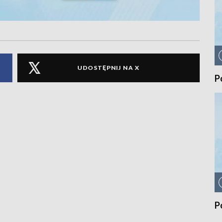
UDOSTĘPNIJ NA X
P
P