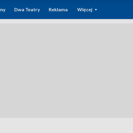
amy
Dwa Teatry
Reklama
Więcej