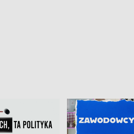
kardiologiczny dla Puckiego Szpitala
Pomorzu znów rekordowe upały