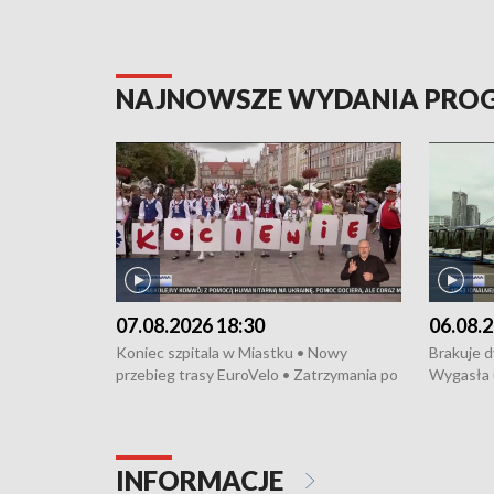
NAJNOWSZE WYDANIA PR
07.08.2026 18:30
06.08.2
Koniec szpitala w Miastku • Nowy
Brakuje 
przebieg trasy EuroVelo • Zatrzymania po
Wygasła 
bójce w Kościerzynie • Mieszkańcy
Miastku 
protestują przeciwko budowie trasy
Przeładu
tramwajowej • Kolejne konwoje
wiatrowej
humanitarne z Trójmiasta na Ukrainę •
Niebezpie
INFORMACJE
Święto Kociewia na Jarmarku św.
Dziewięć 