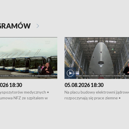
OGRAMÓW
026 18:30
05.08.2026 18:30
dyspozytorów medycznych •
Na placu budowy elektrowni jądrow
umowa NFZ ze szpitalem w
rozpoczynają się prace ziemne •
• Otwarto Morski Terminal
Podpisano umowę na budowę obwo
nkowy • Budowa morskiej farmy
Starogardu Gdańskiego • Za kilka dn
 • Korki na gdańskich Stogach •
wodowanie ORP „Wicher” • 18 mili
czne zachowania na torach •
złotych na inwestycje w szkołach w
nowych „trajtków” dla Gdyni
i Wejherowie • Nowy sprzęt