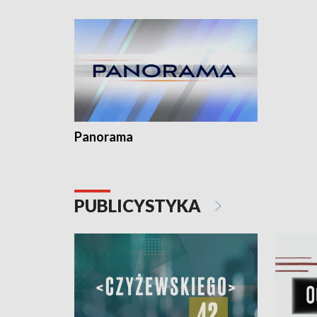
Dominika • Gdynia z lat 30. w
fotoplastikonie
Panorama
PUBLICYSTYKA